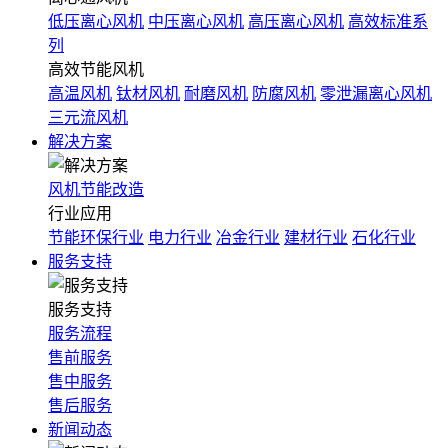
低压离心风机
中压离心风机
高压离心风机
高效标准系
列
高效节能风机
高温风机
钛材风机
耐磨风机
防腐风机
零泄漏离心风机
三元流风机
解决方案
风机节能改造
行业应用
节能环保行业
电力行业
冶金行业
建材行业
石化行业
服务支持
服务支持
服务流程
售前服务
售中服务
售后服务
新闻动态