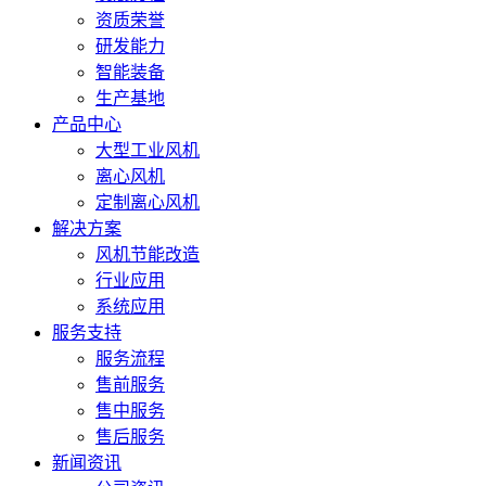
资质荣誉
研发能力
智能装备
生产基地
产品中心
大型工业风机
离心风机
定制离心风机
解决方案
风机节能改造
行业应用
系统应用
服务支持
服务流程
售前服务
售中服务
售后服务
新闻资讯