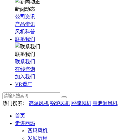
新闻动态
公司资讯
产品资讯
风机科普
联系我们
联系我们
联系我们
在线咨询
加入我们
VR看厂
热门搜索：
高温风机
锅炉风机
脱硫风机
零泄漏风机
首页
走进西玛
西玛风机
发展历程