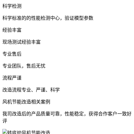
科学检测
科学标准的的性能检测中心，验证模型参数
经验丰富
现场测试经验丰富
专业售后
专业团队，售后无忧
流程严谨
改造流程专业、严谨、科学
风机节能改造相关案例
我司改造后的产品质量可靠，性能稳定，获得合作客户一致好
评