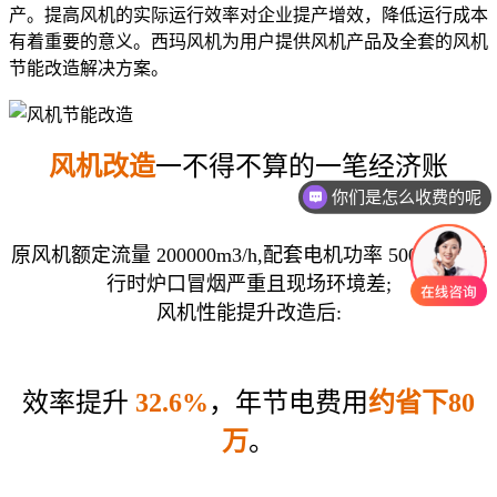
产。提高风机的实际运行效率对企业提产增效，降低运行成本
有着重要的意义。西玛风机为用户提供风机产品及全套的风机
节能改造解决方案。
风机改造
一不得不算的一笔经济账
你们是怎么收费的呢
原风机额定流量 200000m3/h,配套电机功率 500kW，运
行时炉口冒烟严重且现场环境差;
风机性能提升改造后:
效率提升
32.6%
，
年节电费用
约省下80
万
。