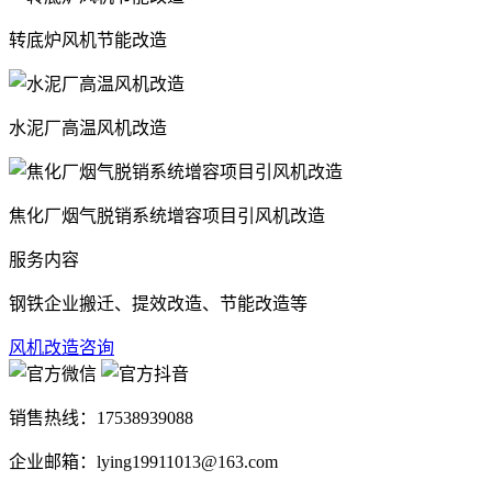
转底炉风机节能改造
水泥厂高温风机改造
焦化厂烟气脱销系统增容项目引风机改造
服务内容
钢铁企业搬迁、提效改造、节能改造等
风机改造咨询
销售热线：
17538939088
企业邮箱：lying19911013@163.com