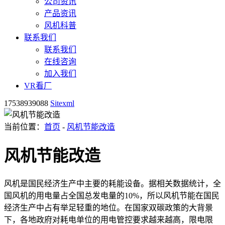
公司资讯
产品资讯
风机科普
联系我们
联系我们
在线咨询
加入我们
VR看厂
17538939088
Sitexml
当前位置：
首页
-
风机节能改造
风机节能改造
风机是国民经济生产中主要的耗能设备。据相关数据统计，全
国风机的用电量占全国总发电量的10%，所以风机节能在国民
经济生产中占有举足轻重的地位。在国家双碳政策的大背景
下，各地政府对耗电单位的用电管控要求越来越高，限电限