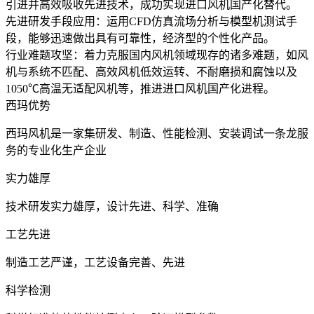
引进并高效吸收先进技术，成功实现进口风机国产化替代。
先进研发手段应用：
运用CFD仿真流场分析与模型机测试手
段，能够迅速做出具有可靠性，经济型的个性化产品。
行业难题攻坚：
着力克服国内风机领域现存的诸多难题，如风
机与系统不匹配、高效风机低效运转、不耐磨损和腐蚀以及
1050℃高温无适配风机等，推进进口风机国产化进程。
西玛优势
西玛风机是一家集研发、制造、性能检测、安装调试一条龙服
务的专业化生产企业
实力雄厚
技术研发实力雄厚，设计先进、科学、准确
工艺先进
制造工艺严谨，工艺设备完善、先进
科学检测