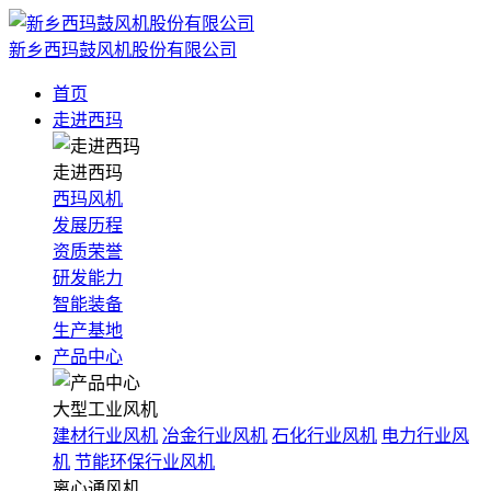
新乡西玛鼓风机股份有限公司
首页
走进西玛
走进西玛
西玛风机
发展历程
资质荣誉
研发能力
智能装备
生产基地
产品中心
大型工业风机
建材行业风机
冶金行业风机
石化行业风机
电力行业风
机
节能环保行业风机
离心通风机