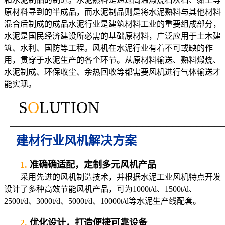
原材料寻到的半成品，而水泥制品则是将水泥熟料与其他材料
混合后制成的成品水泥行业是建筑材料工业的重要组成部分，
水泥是国民经济建设所必需的基础原材料，广泛应用于土木建
筑、水利、国防等工程。风机在水泥行业有着不可或缺的作
用，贯穿于水泥生产的各个环节。从原材料输送、熟料煅烧、
水泥制成、环保收尘、余热回收等都需要风机进行气体输送才
能实现。
S
O
LUTION
———————————————————————————————————
建材行业风机解决方案
1.
准确确适配，定制多元风机产品
采用先进的风机制造技术，并根据水泥工业风机特点开发
设计了多种高效节能风机产品，可为1000t/d、1500t/d、
2500t/d、3000t/d、5000t/d、10000t/d等水泥生产线配套。
2.
优化设计，打造便捷可靠设备