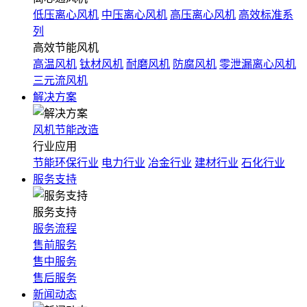
低压离心风机
中压离心风机
高压离心风机
高效标准系
列
高效节能风机
高温风机
钛材风机
耐磨风机
防腐风机
零泄漏离心风机
三元流风机
解决方案
风机节能改造
行业应用
节能环保行业
电力行业
冶金行业
建材行业
石化行业
服务支持
服务支持
服务流程
售前服务
售中服务
售后服务
新闻动态