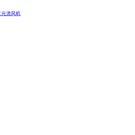
三元流风机