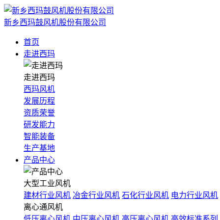
新乡西玛鼓风机股份有限公司
首页
走进西玛
走进西玛
西玛风机
发展历程
资质荣誉
研发能力
智能装备
生产基地
产品中心
大型工业风机
建材行业风机
冶金行业风机
石化行业风机
电力行业风机
离心通风机
低压离心风机
中压离心风机
高压离心风机
高效标准系列