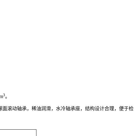
3
m
。
球面滚动轴承，稀油润滑，水冷轴承座，结构设计合理，便于检