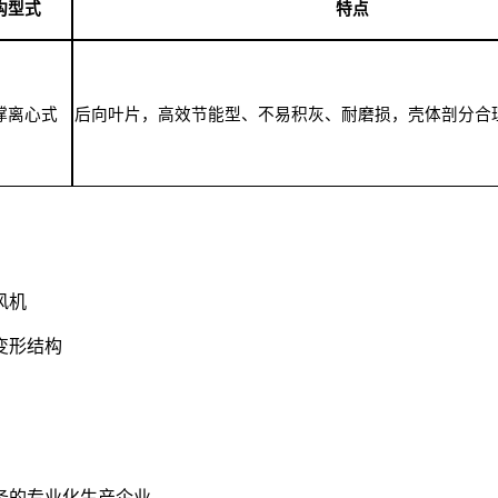
构型式
特点
撑离心式
后向叶片，高效节能型、不易积灰、耐磨损，壳体剖分合
风机
变形结构
务的专业化生产企业