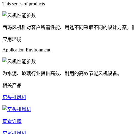
This series of products
西玛风机针对客户所需性能、用途不同采取不同的设计方案，
应用环境
Application Environment
为水泥、玻璃行业提供高效、耐用的高效节能风机设备。
相关产品
窑头排风机
查看详情
窑尾排风机