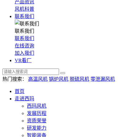
产品资讯
风机科普
联系我们
联系我们
联系我们
在线咨询
加入我们
VR看厂
热门搜索：
高温风机
锅炉风机
脱硫风机
零泄漏风机
首页
走进西玛
西玛风机
发展历程
资质荣誉
研发能力
智能装备