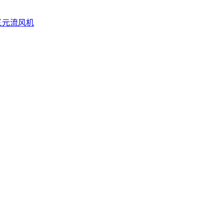
三元流风机