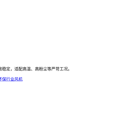
效稳定，适配高温、高粉尘等严苛工况。
环保行业风机