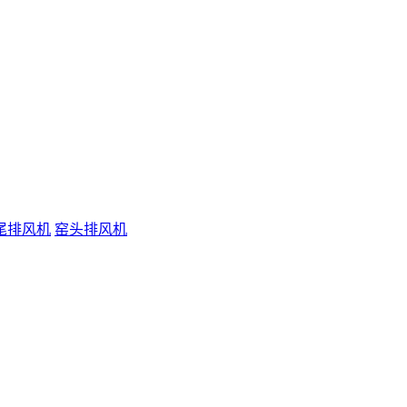
尾排风机
窑头排风机