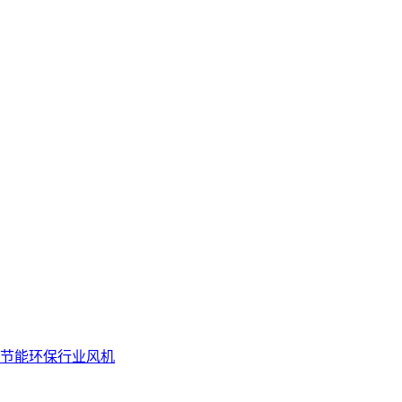
节能环保行业风机