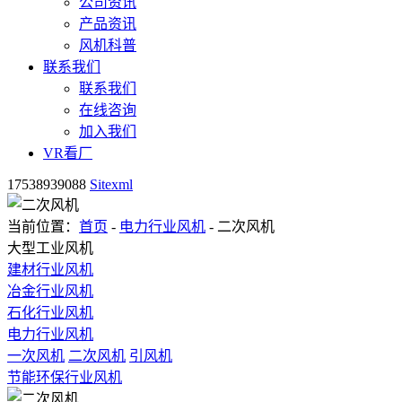
公司资讯
产品资讯
风机科普
联系我们
联系我们
在线咨询
加入我们
VR看厂
17538939088
Sitexml
当前位置：
首页
-
电力行业风机
- 二次风机
大型工业风机
建材行业风机
冶金行业风机
石化行业风机
电力行业风机
一次风机
二次风机
引风机
节能环保行业风机