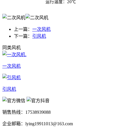
运行温度：20℃
上一篇：
一次风机
下一篇：
引风机
同类风机
一次风机
引风机
销售热线：
17538939088
企业邮箱：lying19911013@163.com