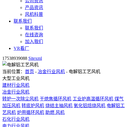
公司资讯
产品资讯
风机科普
联系我们
联系我们
在线咨询
加入我们
VR看厂
17538939088
Sitexml
当前位置：
首页
-
冶金行业风机
- 电解铝工艺风机
大型工业风机
建材行业风机
冶金行业风机
转炉一次除尘风机
干熄焦循环风机
工业炉高温循环风机
煤气
加压风机
转底炉风机
烧结主抽风机
氧化铝焙烧风机
电解铝工
艺风机
炉用循环风机
助燃 风机
石化行业风机
电力行业风机