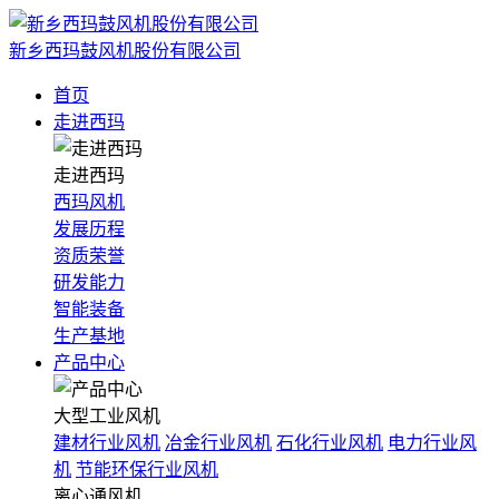
新乡西玛鼓风机股份有限公司
首页
走进西玛
走进西玛
西玛风机
发展历程
资质荣誉
研发能力
智能装备
生产基地
产品中心
大型工业风机
建材行业风机
冶金行业风机
石化行业风机
电力行业风
机
节能环保行业风机
离心通风机