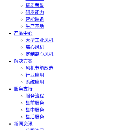
资质荣誉
研发能力
智能装备
生产基地
产品中心
大型工业风机
离心风机
定制离心风机
解决方案
风机节能改造
行业应用
系统应用
服务支持
服务流程
售前服务
售中服务
售后服务
新闻资讯