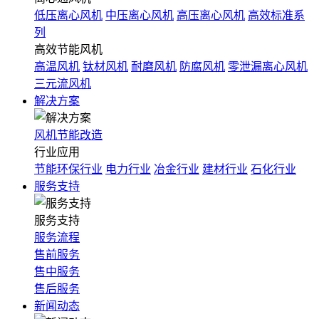
低压离心风机
中压离心风机
高压离心风机
高效标准系
列
高效节能风机
高温风机
钛材风机
耐磨风机
防腐风机
零泄漏离心风机
三元流风机
解决方案
风机节能改造
行业应用
节能环保行业
电力行业
冶金行业
建材行业
石化行业
服务支持
服务支持
服务流程
售前服务
售中服务
售后服务
新闻动态