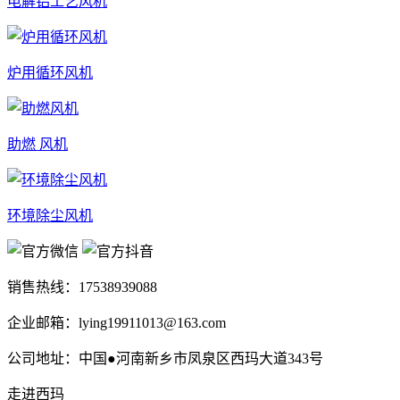
电解铝工艺风机
炉用循环风机
助燃 风机
环境除尘风机
销售热线：
17538939088
企业邮箱：lying19911013@163.com
公司地址：中国●河南新乡市凤泉区西玛大道343号
走进西玛