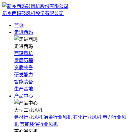
新乡西玛鼓风机股份有限公司
首页
走进西玛
走进西玛
西玛风机
发展历程
资质荣誉
研发能力
智能装备
生产基地
产品中心
大型工业风机
建材行业风机
冶金行业风机
石化行业风机
电力行业风
机
节能环保行业风机
离心通风机