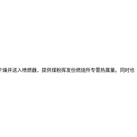
干燥并送入喷燃器，提供煤粉挥发份燃烧所专需热属量。同时也