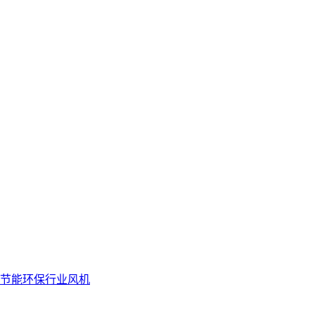
节能环保行业风机