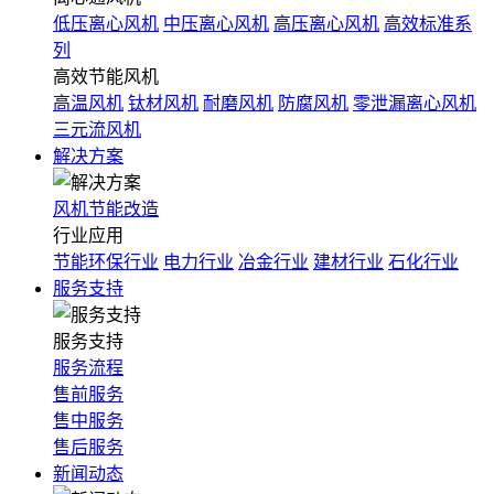
低压离心风机
中压离心风机
高压离心风机
高效标准系
列
高效节能风机
高温风机
钛材风机
耐磨风机
防腐风机
零泄漏离心风机
三元流风机
解决方案
风机节能改造
行业应用
节能环保行业
电力行业
冶金行业
建材行业
石化行业
服务支持
服务支持
服务流程
售前服务
售中服务
售后服务
新闻动态