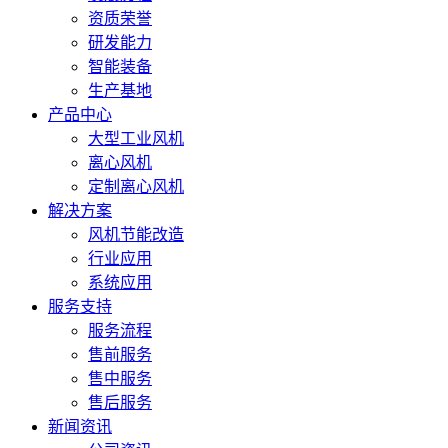
资质荣誉
研发能力
智能装备
生产基地
产品中心
大型工业风机
离心风机
定制离心风机
解决方案
风机节能改造
行业应用
系统应用
服务支持
服务流程
售前服务
售中服务
售后服务
新闻资讯