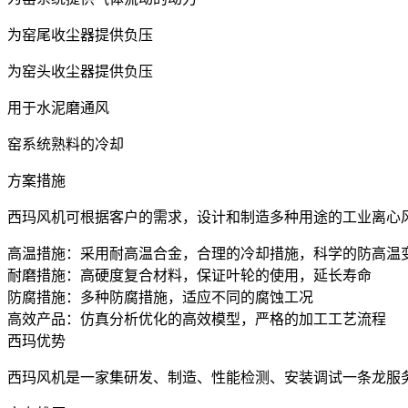
为窑尾收尘器提供负压
为窑头收尘器提供负压
用于水泥磨通风
窑系统熟料的冷却
方案措施
西玛风机可根据客户的需求，设计和制造多种用途的工业离心
高温措施：
采用耐高温合金，合理的冷却措施，科学的防高温
耐磨措施：
高硬度复合材料，保证叶轮的使用，延长寿命
防腐措施：
多种防腐措施，适应不同的腐蚀工况
高效产品：
仿真分析优化的高效模型，严格的加工工艺流程
西玛优势
西玛风机是一家集研发、制造、性能检测、安装调试一条龙服