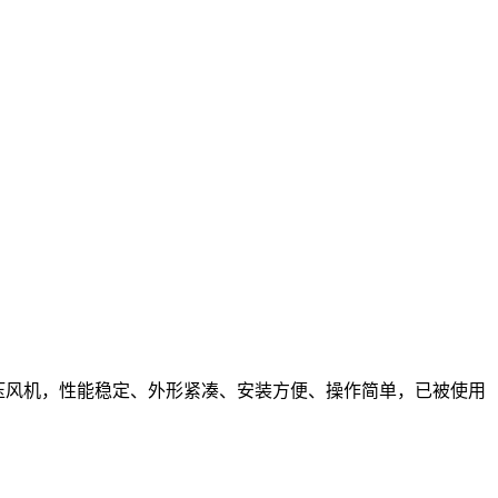
高压风机，性能稳定、外形紧凑、安装方便、操作简单，已被使用