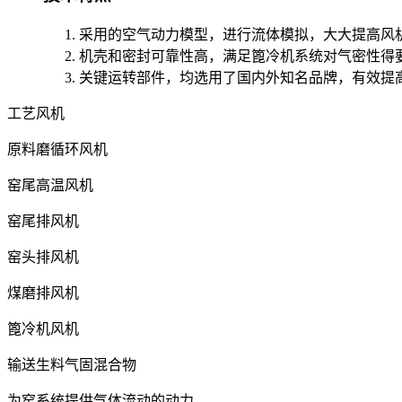
采用的空气动力模型，进行流体模拟，大大提高风
机壳和密封可靠性高，满足篦冷机系统对气密性得
关键运转部件，均选用了国内外知名品牌，有效提
工艺风机
原料磨循环风机
窑尾高温风机
窑尾排风机
窑头排风机
煤磨排风机
篦冷机风机
输送生料气固混合物
为窑系统提供气体流动的动力