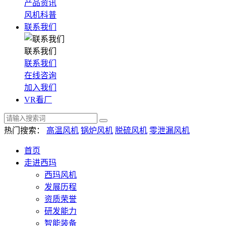
产品资讯
风机科普
联系我们
联系我们
联系我们
在线咨询
加入我们
VR看厂
热门搜索：
高温风机
锅炉风机
脱硫风机
零泄漏风机
首页
走进西玛
西玛风机
发展历程
资质荣誉
研发能力
智能装备