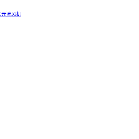
三元流风机