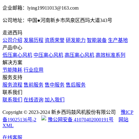
企业邮箱：lying19911013@163.com
公司地址：中国●河南新乡市凤泉区西玛大道343号
走进西玛
公司介绍
发展历程
资质荣誉
研发能力
智能装备
生产基地
产品中心
低压离心风机
中压离心风机
高压离心风机
高效标准系列
解决方案
节能降耗
行业应用
服务支持
服务流程
售前服务
售中服务
售后服务
联系我们
联系我们
在线咨询
加入我们
Copyright © 2023-2024 新乡西玛鼓风机股份有限公司
豫ICP
备19025136号-2
豫公网安备 41070402000191号
网站
XML
在线客服