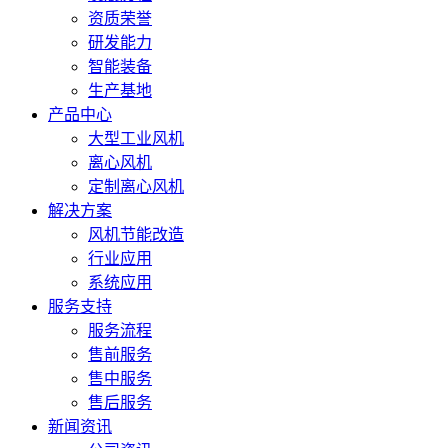
资质荣誉
研发能力
智能装备
生产基地
产品中心
大型工业风机
离心风机
定制离心风机
解决方案
风机节能改造
行业应用
系统应用
服务支持
服务流程
售前服务
售中服务
售后服务
新闻资讯