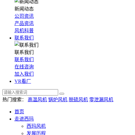
新闻动态
公司资讯
产品资讯
风机科普
联系我们
联系我们
联系我们
在线咨询
加入我们
VR看厂
热门搜索：
高温风机
锅炉风机
脱硫风机
零泄漏风机
首页
走进西玛
西玛风机
发展历程