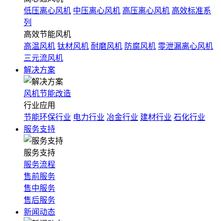
低压离心风机
中压离心风机
高压离心风机
高效标准系
列
高效节能风机
高温风机
钛材风机
耐磨风机
防腐风机
零泄漏离心风机
三元流风机
解决方案
风机节能改造
行业应用
节能环保行业
电力行业
冶金行业
建材行业
石化行业
服务支持
服务支持
服务流程
售前服务
售中服务
售后服务
新闻动态