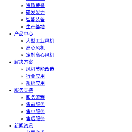
资质荣誉
研发能力
智能装备
生产基地
产品中心
大型工业风机
离心风机
定制离心风机
解决方案
风机节能改造
行业应用
系统应用
服务支持
服务流程
售前服务
售中服务
售后服务
新闻资讯