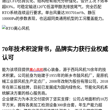
通过CFD仿真优化、结构经有限元分析强化，设计工况下效率
超83%，可稳定输送120℃低温甲醇洗排放尾气，完全匹配
RTO系统连续运行要求。单台风量达393701m³/h、静压
10000Pa的参数表现，也远超同类通用机型的工况覆盖能力。
70年技术积淀背书，品牌实力获行业权威
认可
能为该项目提供
核心装备，源于西玛风机70余年的技
离心风机
术积累。公司前身为始建于1955年的新乡市鼓风机厂，是原机
械工业部风机生产定点厂，2008年改制为股份有限公司，2018
年在新三板挂牌，目前已发展成为国内绿色化、节能化风机系
统解决方案的核心服务商。
企业硬实力为本次交付提供了坚实支撑：公司占地面积约10万
平方米，拥有各类加工检测设备300余台套，年生产能力超