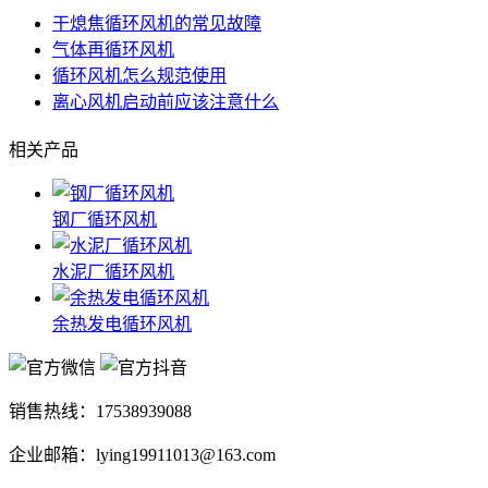
干熄焦循环风机的常见故障
气体再循环风机
循环风机怎么规范使用
离心风机启动前应该注意什么
相关产品
钢厂循环风机
水泥厂循环风机
余热发电循环风机
销售热线：
17538939088
企业邮箱：lying19911013@163.com