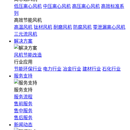
低压离心风机
中压离心风机
高压离心风机
高效标准系
列
高效节能风机
高温风机
钛材风机
耐磨风机
防腐风机
零泄漏离心风机
三元流风机
解决方案
风机节能改造
行业应用
节能环保行业
电力行业
冶金行业
建材行业
石化行业
服务支持
服务支持
服务流程
售前服务
售中服务
售后服务
新闻动态