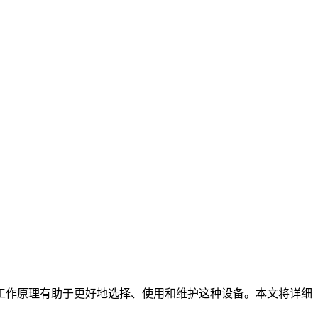
作原理有助于更好地选择、使用和维护这种设备。本文将详细