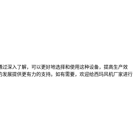
通过深入了解，可以更好地选择和使用这种设备，提高生产效
的发展提供更有力的支持。如有需要，欢迎给西玛风机厂家进行