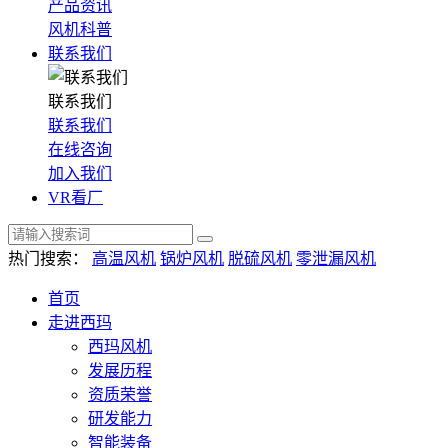
产品资讯
风机科普
联系我们
联系我们
联系我们
在线咨询
加入我们
VR看厂
热门搜索：
高温风机
锅炉风机
脱硫风机
零泄漏风机
首页
走进西玛
西玛风机
发展历程
资质荣誉
研发能力
智能装备