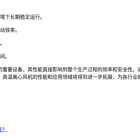
境下长期稳定运行。
动效率。
。
间。
的重要设备，其性能直接影响到整个生产过程的效率和安全性。
，高温离心风机的性能和应用领域将得到进一步拓展，为各行业
些？