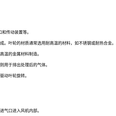
口和传动装置等。
成。叶轮的材质通常选用耐高温的材料，如不锈钢或耐热合金。
高温的金属材料制造。
则用于排出处理后的气体。
驱动叶轮旋转。
进气口进入风机内部。