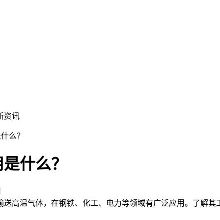
新资讯
是什么？
用是什么？
司
送高温气体，在钢铁、化工、电力等领域有广泛应用。了解其工