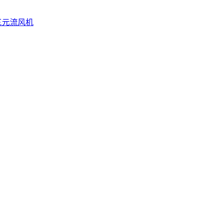
三元流风机