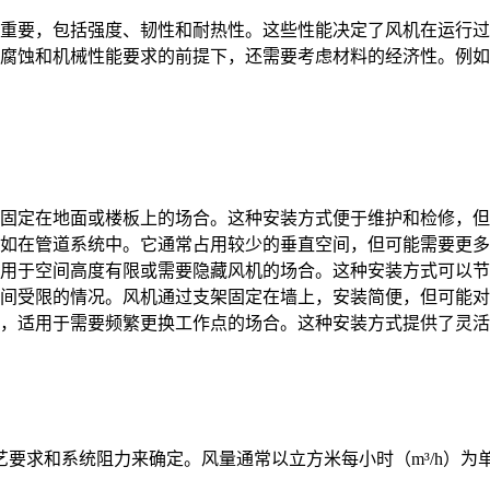
重要，包括强度、韧性和耐热性。这些性能决定了风机在运
蚀和机械性能要求的前提下，还需要考虑材料的经济性。例如，
固定在地面或楼板上的场合。这种安装方式便于维护和检修
，如在管道系统中。它通常占用较少的垂直空间，但可能需要
用于空间高度有限或需要隐藏风机的场合。这种安装方式可
间受限的情况。风机通过支架固定在墙上，安装简便，但可
，适用于需要频繁更换工作点的场合。这种安装方式提供了灵活
和系统阻力来确定。风量通常以立方米每小时（m³/h）为单位