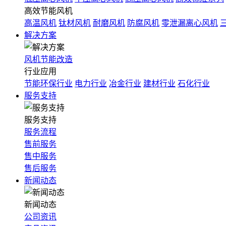
高效节能风机
高温风机
钛材风机
耐磨风机
防腐风机
零泄漏离心风机
解决方案
风机节能改造
行业应用
节能环保行业
电力行业
冶金行业
建材行业
石化行业
服务支持
服务支持
服务流程
售前服务
售中服务
售后服务
新闻动态
新闻动态
公司资讯