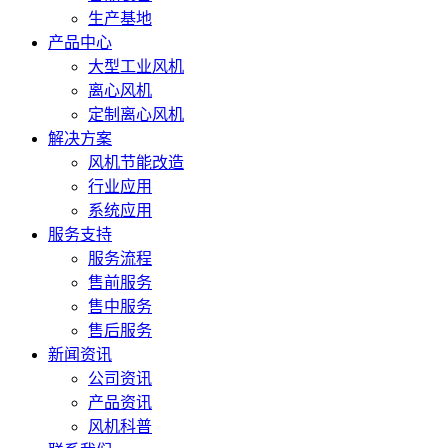
生产基地
产品中心
大型工业风机
离心风机
定制离心风机
解决方案
风机节能改造
行业应用
系统应用
服务支持
服务流程
售前服务
售中服务
售后服务
新闻资讯
公司资讯
产品资讯
风机科普