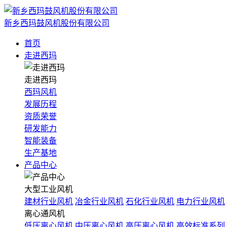
新乡西玛鼓风机股份有限公司
首页
走进西玛
走进西玛
西玛风机
发展历程
资质荣誉
研发能力
智能装备
生产基地
产品中心
大型工业风机
建材行业风机
冶金行业风机
石化行业风机
电力行业风机
离心通风机
低压离心风机
中压离心风机
高压离心风机
高效标准系列