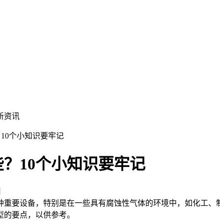
新资讯
10个小知识要牢记
？10个小知识要牢记
司
重要设备，特别是在一些具有腐蚀性气体的环境中，如化工、制
型的要点，以供参考。