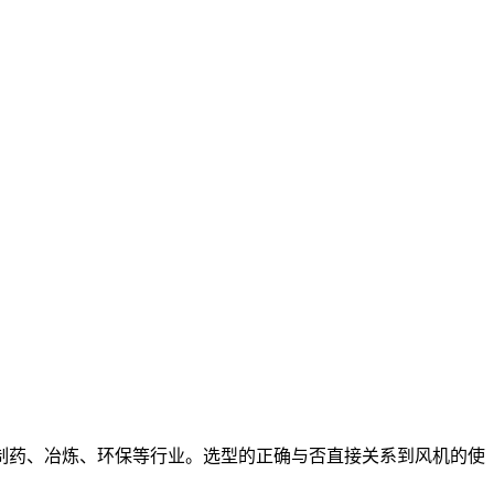
药、冶炼、环保等行业。选型的正确与否直接关系到风机的使