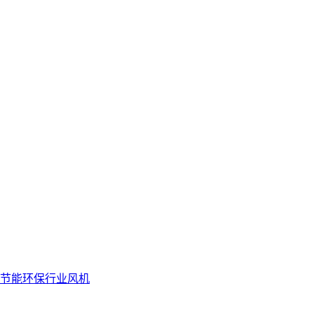
节能环保行业风机