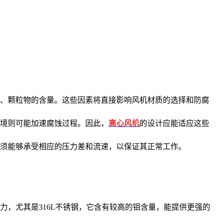
、颗粒物的含量。这些因素将直接影响风机材质的选择和防腐
境则可能加速腐蚀过程。因此，
离心风机
的设计应能适应这些
须能够承受相应的压力差和流速，以保证其正常工作。
，尤其是316L不锈钢，它含有较高的钼含量，能提供更强的