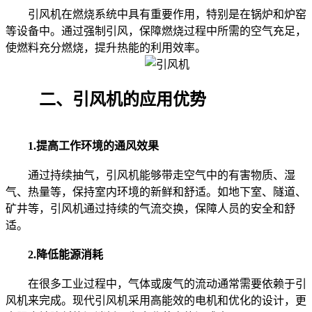
引风机在燃烧系统中具有重要作用，特别是在锅炉和炉窑
等设备中。通过强制引风，保障燃烧过程中所需的空气充足，
使燃料充分燃烧，提升热能的利用效率。
二、引风机的应用优势
1.提高工作环境的通风效果
通过持续抽气，引风机能够带走空气中的有害物质、湿
气、热量等，保持室内环境的新鲜和舒适。如地下室、隧道、
矿井等，引风机通过持续的气流交换，保障人员的安全和舒
适。
2.降低能源消耗
在很多工业过程中，气体或废气的流动通常需要依赖于引
风机来完成。现代引风机采用高能效的电机和优化的设计，更