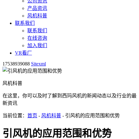
公司资讯
产品资讯
风机科普
联系我们
联系我们
在线咨询
加入我们
VR看厂
17538939088
Sitexml
风机科普
在这里，你可以及时了解到西玛风机的新闻动态以及行业的最
新资讯
当前位置：
首页
-
风机科普
- 引风机的应用范围和优势
引风机的应用范围和优势