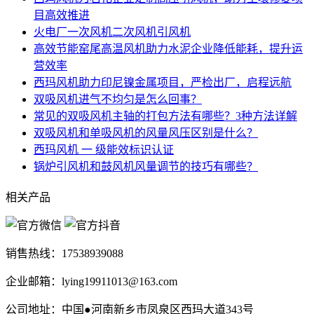
目高效推进
火电厂一次风机二次风机引风机
高效节能窑尾高温风机助力水泥企业降低能耗，提升运
营效率
西玛风机助力印尼镍金属项目，严检出厂，启程远航
双吸风机进气不均匀是怎么回事？
常见的双吸风机主轴的打包方法有哪些？3种方法详解
双吸风机和单吸风机的风量风压区别是什么？
西玛风机 一 级能效标识认证
锅炉引风机和鼓风机风量调节的技巧有哪些？
相关产品
销售热线：
17538939088
企业邮箱：lying19911013@163.com
公司地址：中国●河南新乡市凤泉区西玛大道343号