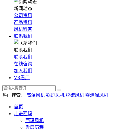
新闻动态
公司资讯
产品资讯
风机科普
联系我们
联系我们
联系我们
在线咨询
加入我们
VR看厂
热门搜索：
高温风机
锅炉风机
脱硫风机
零泄漏风机
首页
走进西玛
西玛风机
发展历程