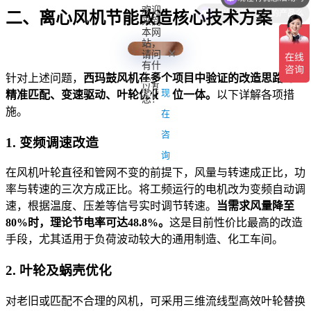
可以介绍下你们的产品么
欢迎
二、离心风机节能改造核心技术方案
来到
本网
站，
请问
有什
么可
针对上述问题，
西玛鼓风机在多个项目中验证的改造思路为：
以帮
稍
现
精准匹配、变速驱动、叶轮优化三位一体。
以下详解各项措
您？
施。
后
在
再
咨
1. 变频调速改造
说
询
在风机叶轮直径和管网不变的前提下，风量与转速成正比，功
率与转速的三次方成正比。将工频运行的电机改为变频自动调
速，根据温度、压差等信号实时调节转速。
当需求风量降至
80%时，理论节电率可达48.8%。
这是目前性价比最高的改造
手段，尤其适用于负荷波动较大的通用制造、化工车间。
2. 叶轮及蜗壳优化
对老旧或匹配不合理的风机，可采用三维流线型高效叶轮替换