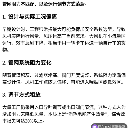
管网阻力不匹配、以及运行调节方式落后。
1. 设计与实际工况偏离
早期设计时，工程师常按最大可能负荷加安全系数选型，导致
风机实际运行风量、风压远高于当前需求。大风机在小流量区
运行，效率急剧下降，相当于用一辆卡车运送一辆自行车的货
物。
2. 管网系统阻力变化
随着管道积灰、过滤器堵塞、阀门开度调整，系统阻力逐渐偏
离设计值。风机工作点随之偏移，可能进入喘振区或低效区。
3. 调节方式粗放
大量工厂仍采用入口导叶调节或出口阀门节流，这种方式人为
增加阻力来降低风量，本质上是“消耗电能产生热量”，综合效
现在有优惠活动吗
率损失可达30%以上。