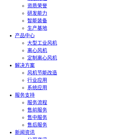
资质荣誉
研发能力
智能装备
生产基地
产品中心
大型工业风机
离心风机
定制离心风机
解决方案
风机节能改造
行业应用
系统应用
服务支持
服务流程
售前服务
售中服务
售后服务
新闻资讯