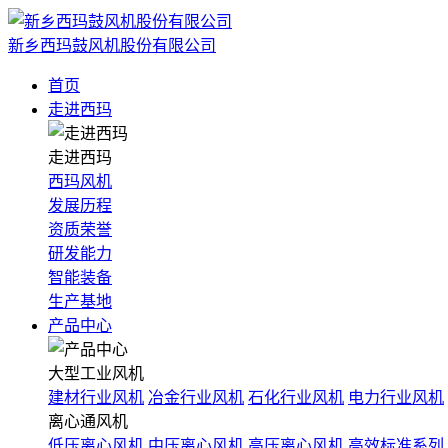
新乡西玛鼓风机股份有限公司
首页
走进西玛
走进西玛
西玛风机
发展历程
资质荣誉
研发能力
智能装备
生产基地
产品中心
大型工业风机
建材行业风机
冶金行业风机
石化行业风机
电力行业风机
离心通风机
低压离心风机
中压离心风机
高压离心风机
高效标准系列