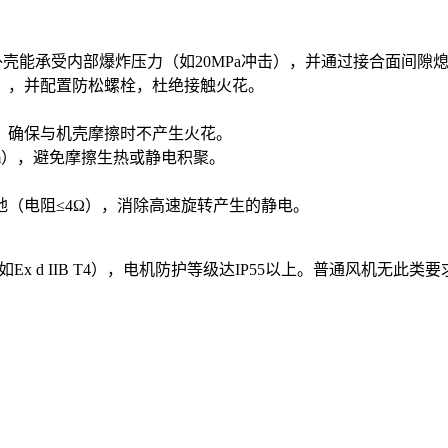
计，外壳能承受内部爆炸压力（如20MPa冲击），并通过接合面间
），并配置防松螺栓，杜绝接触火花。
，确保与机壳摩擦时不产生火花。
mm），避免摩擦生热或静电积聚。
（电阻≤4Ω），消除高速旋转产生的静电。
x d IIB T4），电机防护等级达IP55以上。普通风机无此类要