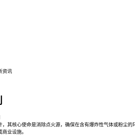
新资讯
别
司
计，其核心使命是消除点火源，确保在含有爆炸性气体或粉尘的
或商业设施。