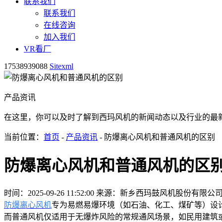
联系我们
联系我们
在线咨询
加入我们
VR看厂
17538939088
Sitexml
产品资讯
在这里，你可以及时了解到西玛风机的新闻动态以及行业的最
当前位置：
首页
-
产品资讯
- 防爆离心风机和普通风机的区别
防爆离心风机和普通风机的区
时间：2025-09-26 11:52:00
来源：新乡西玛鼓风机股份有限公
防爆离心风机
专为易燃易爆环境（如石油、化工、煤矿等）设
而普通风机仅适用于无爆炸风险的常规通风场景，如民用建筑