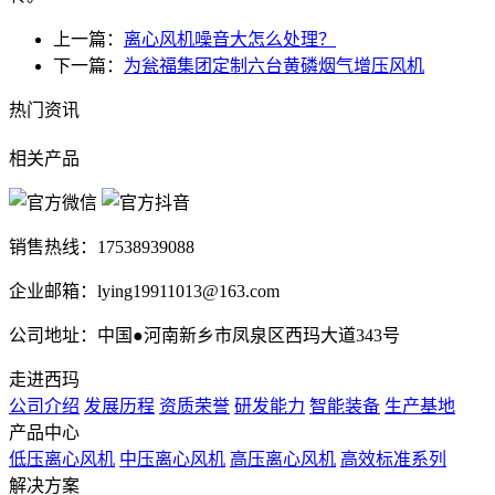
上一篇：
离心风机噪音大怎么处理？
下一篇：
为瓮福集团定制六台黄磷烟气增压风机
热门资讯
相关产品
销售热线：
17538939088
企业邮箱：lying19911013@163.com
公司地址：中国●河南新乡市凤泉区西玛大道343号
走进西玛
公司介绍
发展历程
资质荣誉
研发能力
智能装备
生产基地
产品中心
低压离心风机
中压离心风机
高压离心风机
高效标准系列
解决方案