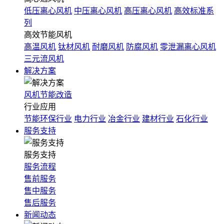
低压离心风机
中压离心风机
高压离心风机
高效标准系
列
高效节能风机
高温风机
钛材风机
耐磨风机
防腐风机
零泄漏离心风机
三元流风机
解决方案
风机节能改造
行业应用
节能环保行业
电力行业
冶金行业
建材行业
石化行业
服务支持
服务支持
服务流程
售前服务
售中服务
售后服务
新闻动态