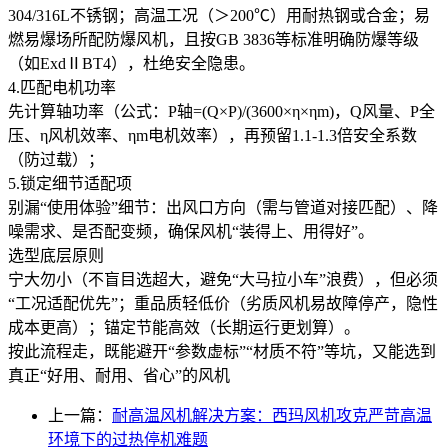
304/316L不锈钢；高温工况（＞200℃）用耐热钢或合金；易
燃易爆场所配防爆风机，且按GB 3836等标准明确防爆等级
（如ExdⅡBT4），杜绝安全隐患。
4.匹配电机功率
先计算轴功率（公式：P轴=(Q×P)/(3600×η×ηm)，Q风量、P全
压、η风机效率、ηm电机效率），再预留1.1-1.3倍安全系数
（防过载）；
5.锁定细节适配项
别漏“使用体验”细节：出风口方向（需与管道对接匹配）、降
噪需求、是否配变频，确保风机“装得上、用得好”。
选型底层原则
宁大勿小（不盲目选超大，避免“大马拉小车”浪费），但必须
“工况适配优先”；重品质轻低价（劣质风机易故障停产，隐性
成本更高）；锚定节能高效（长期运行更划算）。
按此流程走，既能避开“参数虚标”“材质不符”等坑，又能选到
真正“好用、耐用、省心”的风机
上一篇：
耐高温风机解决方案：西玛风机攻克严苛高温
环境下的过热停机难题