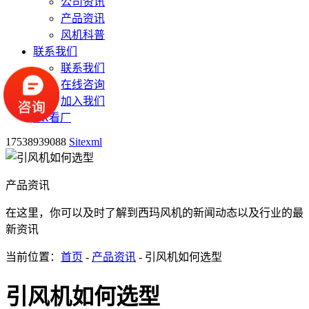
公司资讯
产品资讯
风机科普
联系我们
联系我们
在线咨询
加入我们
VR看厂
17538939088
Sitexml
产品资讯
在这里，你可以及时了解到西玛风机的新闻动态以及行业的最
新资讯
当前位置：
首页
-
产品资讯
- 引风机如何选型
引风机如何选型