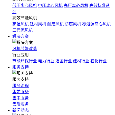
低压离心风机
中压离心风机
高压离心风机
高效标准系
列
高效节能风机
高温风机
钛材风机
耐磨风机
防腐风机
零泄漏离心风机
三元流风机
解决方案
风机节能改造
行业应用
节能环保行业
电力行业
冶金行业
建材行业
石化行业
服务支持
服务支持
服务流程
售前服务
售中服务
售后服务
新闻动态