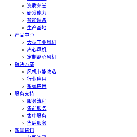
资质荣誉
研发能力
智能装备
生产基地
产品中心
大型工业风机
离心风机
定制离心风机
解决方案
风机节能改造
行业应用
系统应用
服务支持
服务流程
售前服务
售中服务
售后服务
新闻资讯