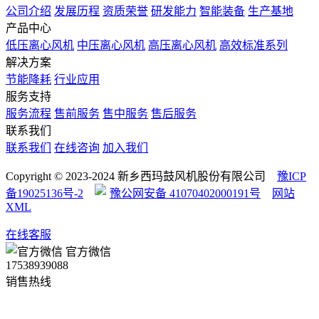
公司介绍
发展历程
资质荣誉
研发能力
智能装备
生产基地
产品中心
低压离心风机
中压离心风机
高压离心风机
高效标准系列
解决方案
节能降耗
行业应用
服务支持
服务流程
售前服务
售中服务
售后服务
联系我们
联系我们
在线咨询
加入我们
Copyright © 2023-2024 新乡西玛鼓风机股份有限公司
豫ICP
备19025136号-2
豫公网安备 41070402000191号
网站
XML
在线客服
官方微信
17538939088
销售热线