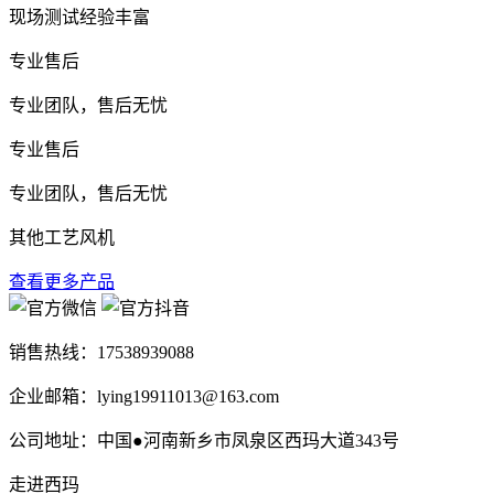
现场测试经验丰富
专业售后
专业团队，售后无忧
专业售后
专业团队，售后无忧
其他工艺风机
查看更多产品
销售热线：
17538939088
企业邮箱：lying19911013@163.com
公司地址：中国●河南新乡市凤泉区西玛大道343号
走进西玛