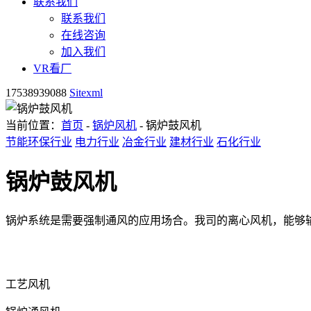
联系我们
联系我们
在线咨询
加入我们
VR看厂
17538939088
Sitexml
当前位置：
首页
-
锅炉风机
- 锅炉鼓风机
节能环保行业
电力行业
冶金行业
建材行业
石化行业
锅炉鼓风机
锅炉系统是需要强制通风的应用场合。我司的离心风机，能够
工艺风机