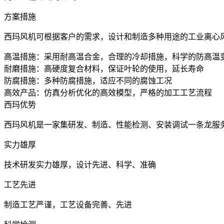
方案措施
西玛风机可根据客户的需求，设计和制造多种用途的工业离心
高温措施：
采用耐高温合金，合理的冷却措施，科学的防高温
耐磨措施：
高硬度复合材料，保证叶轮的使用，延长寿命
防腐措施：
多种防腐措施，适应不同的腐蚀工况
高效产品：
仿真分析优化的高效模型，严格的加工工艺流程
西玛优势
西玛风机是一家集研发、制造、性能检测、安装调试一条龙服
实力雄厚
技术研发实力雄厚，设计先进、科学、准确
工艺先进
制造工艺严谨，工艺设备完善、先进