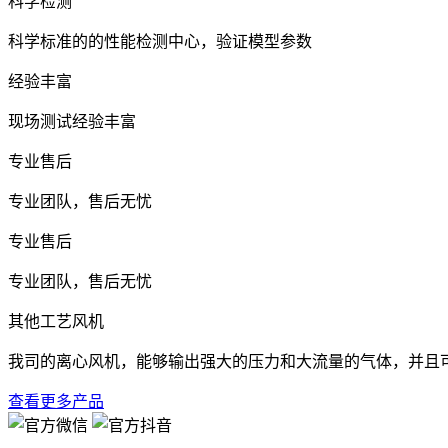
科学检测
科学标准的的性能检测中心，验证模型参数
经验丰富
现场测试经验丰富
专业售后
专业团队，售后无忧
专业售后
专业团队，售后无忧
其他工艺风机
我司的离心风机，能够输出强大的压力和大流量的气体，并且
查看更多产品