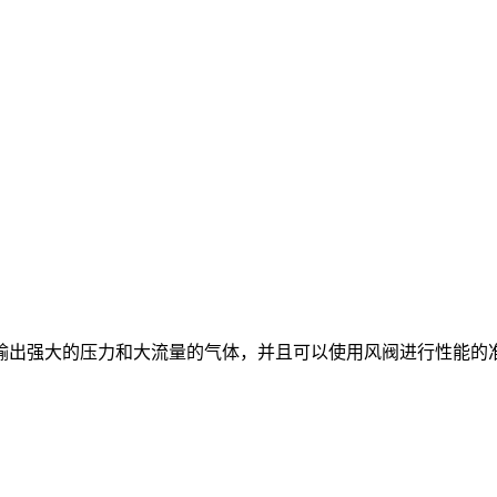
输出强大的压力和大流量的气体，并且可以使用风阀进行性能的