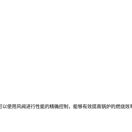
可以使用风阀进行性能的精确控制，能够有效提高锅炉的燃烧效