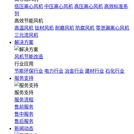
低压离心风机
中压离心风机
高压离心风机
高效标准系
列
高效节能风机
高温风机
钛材风机
耐磨风机
防腐风机
零泄漏离心风机
三元流风机
解决方案
风机节能改造
行业应用
节能环保行业
电力行业
冶金行业
建材行业
石化行业
服务支持
服务支持
服务流程
售前服务
售中服务
售后服务
新闻动态