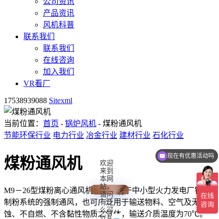
公司资讯
产品资讯
风机科普
联系我们
联系我们
在线咨询
加入我们
VR看厂
17538939088
Sitexml
当前位置：
首页
-
锅炉风机
- 煤粉通风机
节能环保行业
电力行业
冶金行业
建材行业
石化行业
现在有优惠活动吗
煤粉通风机
欢迎
来到
本网
站，
M9－26型煤粉离心通风机，主要用于中小型火力发电厂锅炉
请问
有什
制粉系统的强制通风，也可广泛用于输送物料、空气及无腐
么可
蚀、不自燃、不含黏性物质之气体，输送介质温度为70℃。
以帮