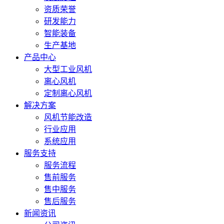
资质荣誉
研发能力
智能装备
生产基地
产品中心
大型工业风机
离心风机
定制离心风机
解决方案
风机节能改造
行业应用
系统应用
服务支持
服务流程
售前服务
售中服务
售后服务
新闻资讯