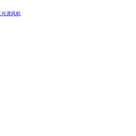
三元流风机