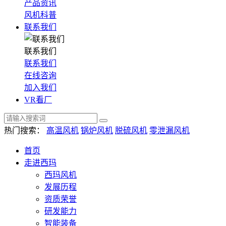
产品资讯
风机科普
联系我们
联系我们
联系我们
在线咨询
加入我们
VR看厂
热门搜索：
高温风机
锅炉风机
脱硫风机
零泄漏风机
首页
走进西玛
西玛风机
发展历程
资质荣誉
研发能力
智能装备