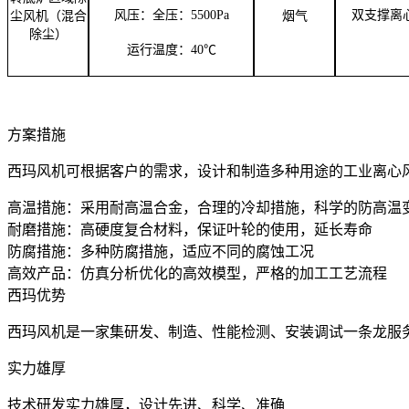
风压：
全压：
5500Pa
双支撑离
尘风机（混合
烟气
除尘）
运行温度：
40
℃
方案措施
西玛风机可根据客户的需求，设计和制造多种用途的工业离心
高温措施：
采用耐高温合金，合理的冷却措施，科学的防高温
耐磨措施：
高硬度复合材料，保证叶轮的使用，延长寿命
防腐措施：
多种防腐措施，适应不同的腐蚀工况
高效产品：
仿真分析优化的高效模型，严格的加工工艺流程
西玛优势
西玛风机是一家集研发、制造、性能检测、安装调试一条龙服
实力雄厚
技术研发实力雄厚，设计先进、科学、准确