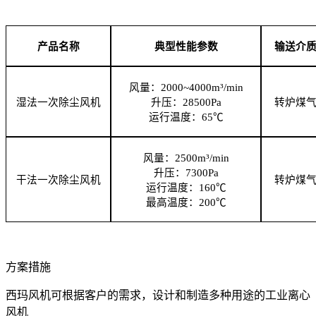
产品名称
典型性能参数
输送介
风量：
2000~4000m³/min
湿法一次除尘风机
升压：
28500Pa
转炉煤
运行温度：
65℃
风量：
2500m³/min
升压：
7300Pa
干法一次除尘风机
转炉煤
运行温度：
160℃
最高温度：
200℃
方案措施
西玛风机可根据客户的需求，设计和制造多种用途的工业离心
风机