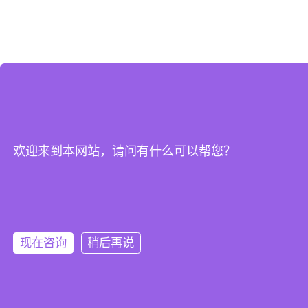
欢迎来到本网站，请问有什么可以帮您？
现在咨询
稍后再说