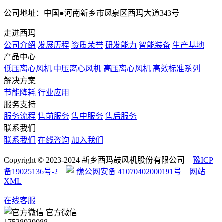
公司地址：中国●河南新乡市凤泉区西玛大道343号
走进西玛
公司介绍
发展历程
资质荣誉
研发能力
智能装备
生产基地
产品中心
低压离心风机
中压离心风机
高压离心风机
高效标准系列
解决方案
节能降耗
行业应用
服务支持
服务流程
售前服务
售中服务
售后服务
联系我们
联系我们
在线咨询
加入我们
Copyright © 2023-2024 新乡西玛鼓风机股份有限公司
豫ICP
备19025136号-2
豫公网安备 41070402000191号
网站
XML
在线客服
官方微信
17538939088