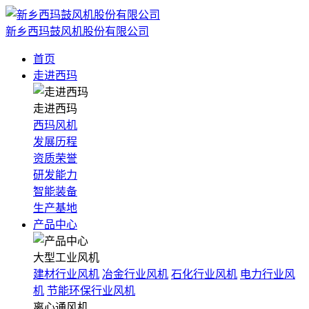
新乡西玛鼓风机股份有限公司
首页
走进西玛
走进西玛
西玛风机
发展历程
资质荣誉
研发能力
智能装备
生产基地
产品中心
大型工业风机
建材行业风机
冶金行业风机
石化行业风机
电力行业风
机
节能环保行业风机
离心通风机