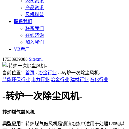
公司资讯
产品资讯
风机科普
联系我们
联系我们
在线咨询
加入我们
VR看厂
17538939088
Sitexml
当前位置：
首页
-
冶金行业
- -转炉一次除尘风机-
节能环保行业
电力行业
冶金行业
建材行业
石化行业
-转炉一次除尘风机-
转炉煤气鼓风机
典型应用：
转炉煤气鼓风机是钢铁冶炼中适用于处理120吨以