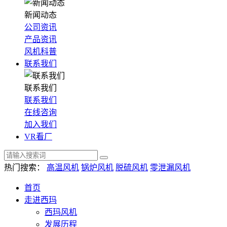
新闻动态
公司资讯
产品资讯
风机科普
联系我们
联系我们
联系我们
在线咨询
加入我们
VR看厂
热门搜索：
高温风机
锅炉风机
脱硫风机
零泄漏风机
首页
走进西玛
西玛风机
发展历程