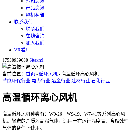
公司资讯
产品资讯
风机科普
联系我们
联系我们
在线咨询
加入我们
VR看厂
17538939088
Sitexml
当前位置：
首页
-
循环风机
- 高温循环离心风机
节能环保行业
电力行业
冶金行业
建材行业
石化行业
高温循环离心风机
高温循环风机种类有：W9-26、W9-19、W7-41等系列离心风
机。输送的介质为高温气体，适用于在运行温度高、含腐蚀性
气体的条件下使用。