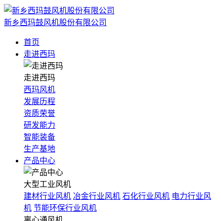
新乡西玛鼓风机股份有限公司
首页
走进西玛
走进西玛
西玛风机
发展历程
资质荣誉
研发能力
智能装备
生产基地
产品中心
大型工业风机
建材行业风机
冶金行业风机
石化行业风机
电力行业风
机
节能环保行业风机
离心通风机