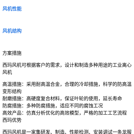
风机性能
风机结构
方案措施
西玛风机可根据客户的需求，设计和制造多种用途的工业离心
风机
高温措施：
采用耐高温合金，合理的冷却措施，科学的防高温
变形结构
耐磨措施：
高硬度复合材料，保证叶轮的使用，延长寿命
防腐措施：
多种防腐措施，适应不同的腐蚀工况
高效产品：
仿真分析优化的高效模型，严格的加工工艺流程
西玛优势
西玛风机是一家集研发、制造、性能检测、安装调试一条龙服