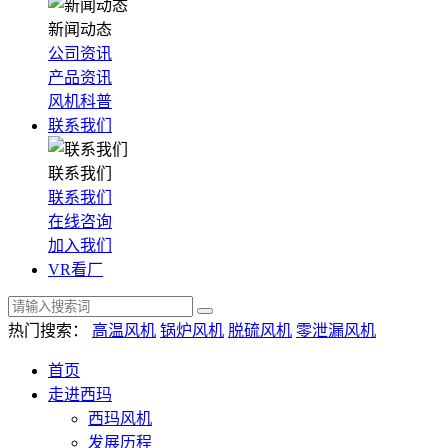
新闻动态
公司资讯
产品资讯
风机科普
联系我们
联系我们
联系我们
在线咨询
加入我们
VR看厂
热门搜索：
高温风机
锅炉风机
脱硫风机
零泄漏风机
首页
走进西玛
西玛风机
发展历程