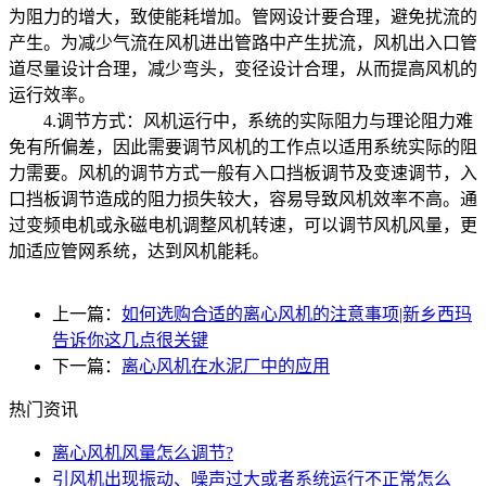
为阻力的增大，致使能耗增加。管网设计要合理，避免扰流的
产生。为减少气流在风机进出管路中产生扰流，风机出入口管
道尽量设计合理，减少弯头，变径设计合理，从而提高风机的
运行效率。
4.调节方式：风机运行中，系统的实际阻力与理论阻力难
免有所偏差，因此需要调节风机的工作点以适用系统实际的阻
力需要。风机的调节方式一般有入口挡板调节及变速调节，入
口挡板调节造成的阻力损失较大，容易导致风机效率不高。通
过变频电机或永磁电机调整风机转速，可以调节风机风量，更
加适应管网系统，达到风机能耗。
上一篇：
如何选购合适的离心风机的注意事项|新乡西玛
告诉你这几点很关键
下一篇：
离心风机在水泥厂中的应用
热门资讯
离心风机风量怎么调节?
引风机出现振动、噪声过大或者系统运行不正常怎么