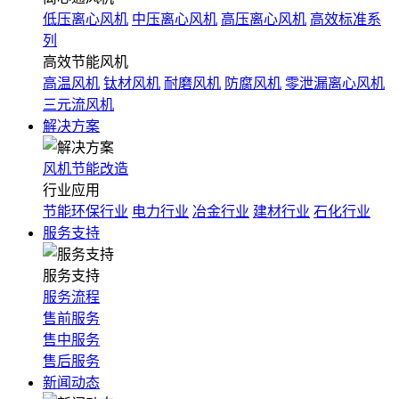
低压离心风机
中压离心风机
高压离心风机
高效标准系
列
高效节能风机
高温风机
钛材风机
耐磨风机
防腐风机
零泄漏离心风机
三元流风机
解决方案
风机节能改造
行业应用
节能环保行业
电力行业
冶金行业
建材行业
石化行业
服务支持
服务支持
服务流程
售前服务
售中服务
售后服务
新闻动态