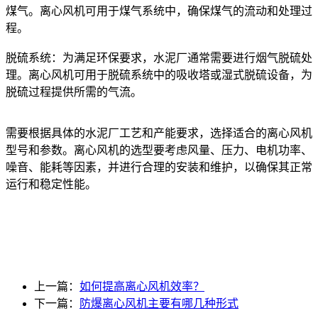
煤气。离心风机可用于煤气系统中，确保煤气的流动和处理过
程。
脱硫系统：为满足环保要求，水泥厂通常需要进行烟气脱硫处
理。离心风机可用于脱硫系统中的吸收塔或湿式脱硫设备，为
脱硫过程提供所需的气流。
需要根据具体的水泥厂工艺和产能要求，选择适合的离心风机
型号和参数。离心风机的选型要考虑风量、压力、电机功率、
噪音、能耗等因素，并进行合理的安装和维护，以确保其正常
运行和稳定性能。
上一篇：
如何提高离心风机效率？
下一篇：
防爆离心风机主要有哪几种形式