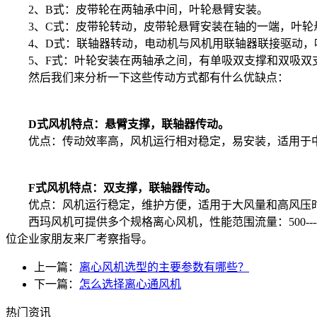
2、B式：皮带轮在两轴承中间，叶轮悬臂安装。
3、C式：皮带轮转动，皮带轮悬臂安装在轴的一端，叶轮
4、D式：联轴器转动，电动机与风机用联轴器联接驱动，
5、F式：叶轮安装在两轴承之间，有单吸双支撑和双吸双
然后我们来分析一下这些传动方式都有什么优缺点：
D式风机特点：悬臂支撑，联轴器传动。
优点：传动效率高，风机运行相对稳定，易安装，适用于中
F式风机特点：双支撑，联轴器传动。
优点：风机运行稳定，维护方便，适用于大风量和高风压
西玛风机可提供多个规格离心风机，性能范围流量：500----1400000
位企业家朋友来厂考察指导。
上一篇：
离心风机选型的主要参数有哪些？
下一篇：
怎么选择离心通风机
热门资讯