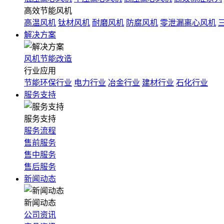
高效节能风机
高温风机
钛材风机
耐磨风机
防腐风机
零泄漏离心风机
解决方案
风机节能改造
行业应用
节能环保行业
电力行业
冶金行业
建材行业
石化行业
服务支持
服务支持
服务流程
售前服务
售中服务
售后服务
新闻动态
新闻动态
公司资讯