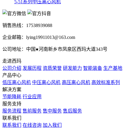
5-51系列中压离心风机
销售热线：
17538939088
企业邮箱：lying19911013@163.com
公司地址：中国●河南新乡市凤泉区西玛大道343号
走进西玛
公司介绍
发展历程
资质荣誉
研发能力
智能装备
生产基地
产品中心
低压离心风机
中压离心风机
高压离心风机
高效标准系列
解决方案
节能降耗
行业应用
服务支持
服务流程
售前服务
售中服务
售后服务
联系我们
联系我们
在线咨询
加入我们