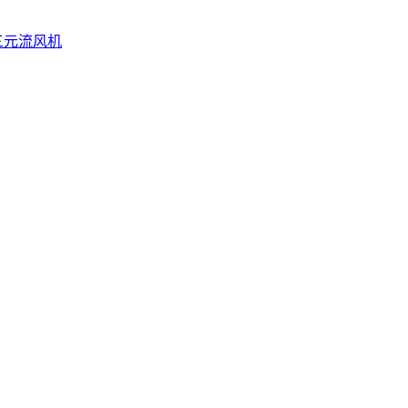
三元流风机