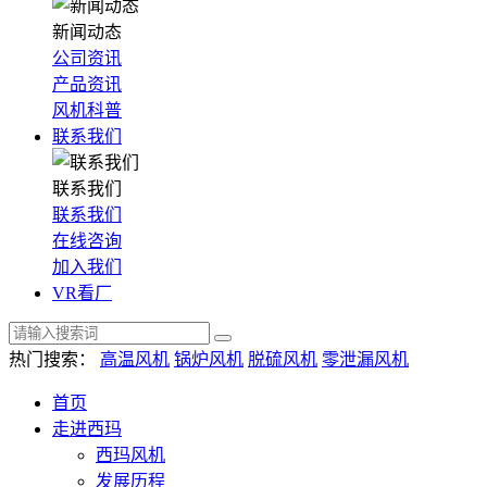
新闻动态
公司资讯
产品资讯
风机科普
联系我们
联系我们
联系我们
在线咨询
加入我们
VR看厂
热门搜索：
高温风机
锅炉风机
脱硫风机
零泄漏风机
首页
走进西玛
西玛风机
发展历程