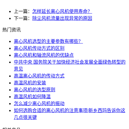
上一篇：
怎样延长离心风机使用寿命？
下一篇：
除尘风机流量出现异常的原因
热门资讯
离心风机选型的主要参数有哪些？
离心风机传动方式的区别
离心风机和轴流风机的优缺点
中共中央 国务院关于加快经济社会发展全面绿色转型的
意见
高温离心风机的传动方式
高温风机的安装
离心风机的选型原则
高温风机如何降温
怎么减少离心风机的振动
如何选购合适的离心风机的注意事项|新乡西玛告诉你这
几点很关键