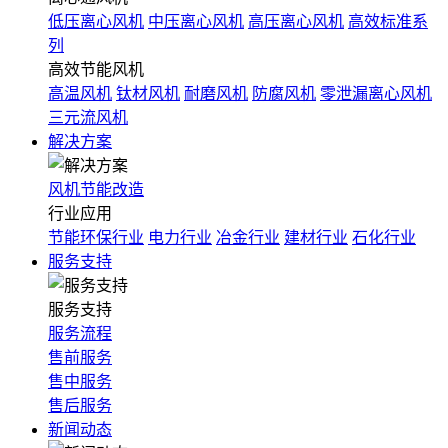
低压离心风机
中压离心风机
高压离心风机
高效标准系
列
高效节能风机
高温风机
钛材风机
耐磨风机
防腐风机
零泄漏离心风机
三元流风机
解决方案
风机节能改造
行业应用
节能环保行业
电力行业
冶金行业
建材行业
石化行业
服务支持
服务支持
服务流程
售前服务
售中服务
售后服务
新闻动态