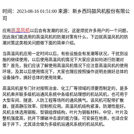
时间：2023-08-16 01:51:00
来源：新乡西玛鼓风机股份有限公
司
高温风机
应用
以后会有发潮的状况，这是烦扰许多用户的一个问题，
因此我们能选用的高温风机的防潮对策有什么，下边就高温风机的防
潮对策这类相关问题做下面的简单介绍。
当高温风机应用一定时间以后，有些设施会有发潮等状况，干扰到设
施的继续使用，以后使用高温风机情况下大家应该如何进行防潮对
策？首先，我们应该了解使用高温风机情况下应注意高温风机的使用
环境，及其以后使用情况下，大家也理应按照操作说明去搞好总体的
设备操作，搞好总体的使用效果。
高温风机是专门针对按照冶金、化工厂等领域的须要而制定的，是多
风机串并联多级机站通风系统中各级机站理想的机站风机，也可用于
大型车间、隧道、人防工程等场所的通风换气。该风机可配带扩散
器，提高静压效率、控制柜应用。高温风机结构紧凑，防潮性能好。
风机主体选用钢板、型钢组焊结构，叶片为钢板材料，中空，叶片及
整机强度高，抗井下爆破冲击波的能力强，可安装在地表，也适合安
装于井下，尤其适合做为多级机站通风系统的机站风机。