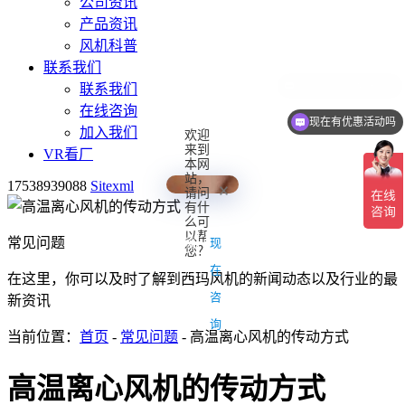
公司资讯
产品资讯
风机科普
联系我们
联系我们
在线咨询
现在有优惠活动吗
加入我们
欢迎
来到
VR看厂
本网
站，
17538939088
Sitexml
请问
有什
么可
以帮
常见问题
稍
现
您？
后
在
在这里，你可以及时了解到西玛风机的新闻动态以及行业的最
再
咨
新资讯
说
询
当前位置：
首页
-
常见问题
- 高温离心风机的传动方式
高温离心风机的传动方式