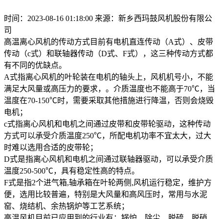
时间：2023-08-16 01:18:00
来源：新乡西玛鼓风机股份有限公
司
高温离心风机的传动方式目前有电机直连传动（A式）、皮带
传动（c式）和联轴器传动（D式、F式），这三种传动方式都
有不同的优缺点。
A式指离心风机的叶轮装在电机的轴头上，风机机号小，不能
满足大风量或高压力的要求，。介质温度也不能高于70℃，当
温度在70-150℃时，需要采取其他措施进行降温，否则会烧毁
电机；
c式指离心风机和电机之间通过皮带和皮带轮驱动，这种传动
方式可以承受介质温度250℃，所配电机功率不宜太大，过大
时难以选用合适的皮带轮；
D式是指离心风机和电机之间通过联轴器驱动，可以承受介质
温度250-500℃，具有稳定性高的特点。
F式是指2个进气箱,轴承箱在叶轮两侧,风机运行稳定，维护方
便，选用比较普遍，特别是大风量和高风压时，常用与水泥
窑、烧结机、余热锅炉等工艺系统；
高温风机目前已应用到的行业有：锅炉、除尘、脱硫、脱硝、