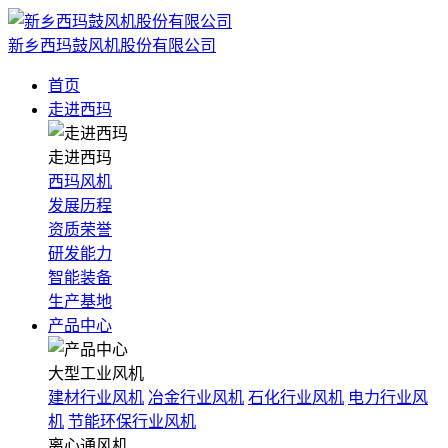
新乡西玛鼓风机股份有限公司
首页
走进西玛
走进西玛
西玛风机
发展历程
资质荣誉
研发能力
智能装备
生产基地
产品中心
大型工业风机
建材行业风机
冶金行业风机
石化行业风机
电力行业风
机
节能环保行业风机
离心通风机