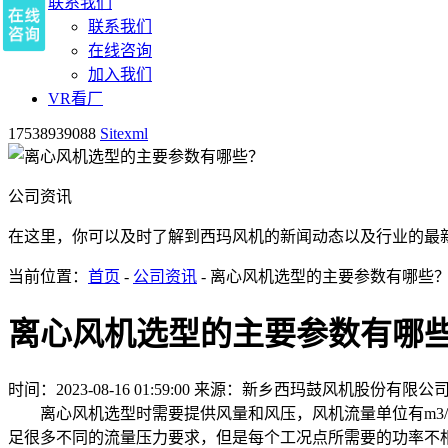
联系我们
联系我们
在线咨询
加入我们
VR看厂
17538939088
Sitexml
公司资讯
在这里，你可以及时了解到西玛风机的新闻动态以及行业的最
当前位置：
首页
-
公司资讯
- 离心风机选型的主要参数有哪些
离心风机选型的主要参数有哪
时间：2023-08-16 01:59:00
来源：新乡西玛鼓风机股份有限公
离心风机选型时需要提供风量和风压，风机流量单位有m3/h、m
足很多不同的流量压力要求，但是每个工况点所需要的功率不