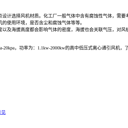
设计选择风机材质。化工厂一般气体中含有腐蚀性气体，需要考
机的使用环境，是否含尘和腐蚀气体等等。
以及海拔高度都会影响气体的密度，海拔也会关联气压，对风机
pa-20kpa，功率为：1.1kw-2000kw的高中低压式离心通引风
意见