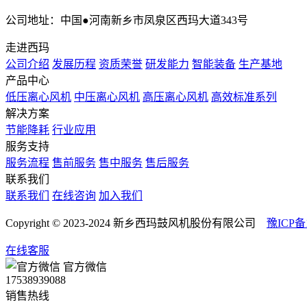
公司地址：中国●河南新乡市凤泉区西玛大道343号
走进西玛
公司介绍
发展历程
资质荣誉
研发能力
智能装备
生产基地
产品中心
低压离心风机
中压离心风机
高压离心风机
高效标准系列
解决方案
节能降耗
行业应用
服务支持
服务流程
售前服务
售中服务
售后服务
联系我们
联系我们
在线咨询
加入我们
Copyright © 2023-2024 新乡西玛鼓风机股份有限公司
豫ICP备1
在线客服
官方微信
17538939088
销售热线