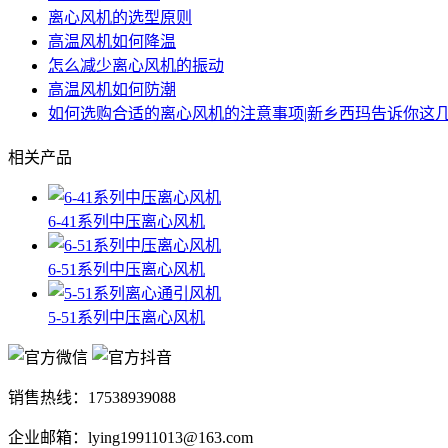
离心风机的选型原则
高温风机如何降温
怎么减少离心风机的振动
高温风机如何防潮
如何选购合适的离心风机的注意事项|新乡西玛告诉你这
相关产品
6-41系列中压离心风机
6-51系列中压离心风机
5-51系列中压离心风机
销售热线：
17538939088
企业邮箱：lying19911013@163.com