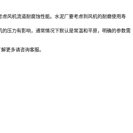
虑风机流道耐腐蚀性能。水泥厂要考虑到风机的耐磨使用寿
的压力有影响，通常情况下默认是常温和平原，明确的参数需
机，了解更多请咨询客服。