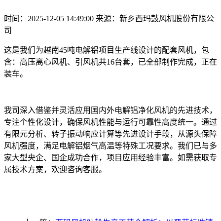
时间：2025-12-05 14:49:00
来源：新乡西玛鼓风机股份有限公
司
这是我们为越南45吨电解铝项目生产线设计的配套风机，包
含：高压离心风机、引风机共16台套，已全部制作完成，正在
装车。
我司深入借鉴并灵活应用国内外电解铝净化风机的先进技术，
专注个性化设计，确保风机性能与运行可靠性高度统一。通过
有限元分析、转子振动响应计算等先进设计手段，从源头保障
风机强度，满足电解铝烟气高温等特殊工况要求。我们已与多
家大型央企、国企成功合作，项目应用经验丰富。如需获取专
属技术方案，欢迎咨询客服。