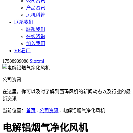
公司资讯
产品资讯
风机科普
联系我们
联系我们
在线咨询
加入我们
VR看厂
17538939088
Sitexml
公司资讯
在这里，你可以及时了解到西玛风机的新闻动态以及行业的最
新资讯
当前位置：
首页
-
公司资讯
- 电解铝烟气净化风机
电解铝烟气净化风机