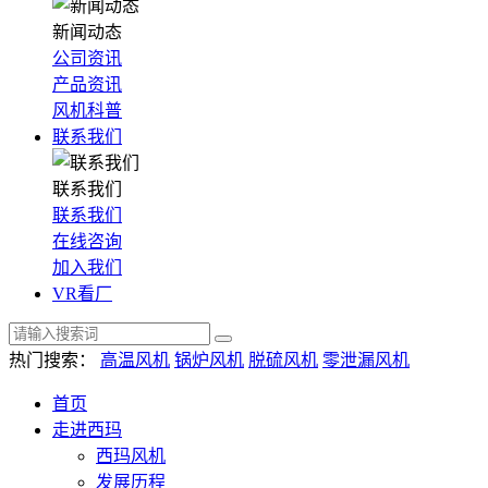
新闻动态
公司资讯
产品资讯
风机科普
联系我们
联系我们
联系我们
在线咨询
加入我们
VR看厂
热门搜索：
高温风机
锅炉风机
脱硫风机
零泄漏风机
首页
走进西玛
西玛风机
发展历程