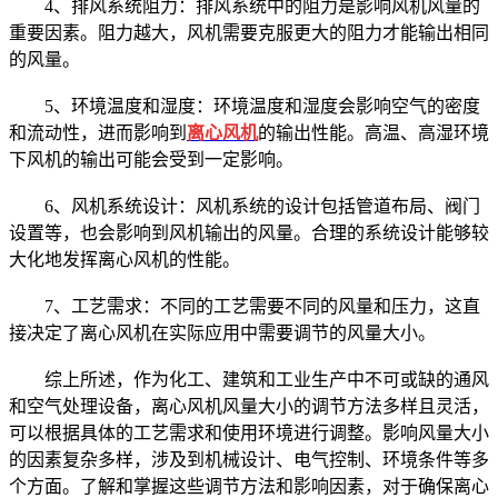
4、排风系统阻力：排风系统中的阻力是影响风机风量的
重要因素。阻力越大，风机需要克服更大的阻力才能输出相同
的风量。
5、环境温度和湿度：环境温度和湿度会影响空气的密度
和流动性，进而影响到
离心风机
的输出性能。高温、高湿环境
下风机的输出可能会受到一定影响。
6、风机系统设计：风机系统的设计包括管道布局、阀门
设置等，也会影响到风机输出的风量。合理的系统设计能够较
大化地发挥离心风机的性能。
7、工艺需求：不同的工艺需要不同的风量和压力，这直
接决定了离心风机在实际应用中需要调节的风量大小。
综上所述，作为化工、建筑和工业生产中不可或缺的通风
和空气处理设备，离心风机风量大小的调节方法多样且灵活，
可以根据具体的工艺需求和使用环境进行调整。影响风量大小
的因素复杂多样，涉及到机械设计、电气控制、环境条件等多
个方面。了解和掌握这些调节方法和影响因素，对于确保离心