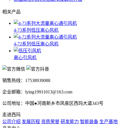
相关产品
4-73系列低压离心风机
4-72系列低压离心风机
离心引风机
销售热线：
17538939088
企业邮箱：lying19911013@163.com
公司地址：中国●河南新乡市凤泉区西玛大道343号
走进西玛
公司介绍
发展历程
资质荣誉
研发能力
智能装备
生产基地