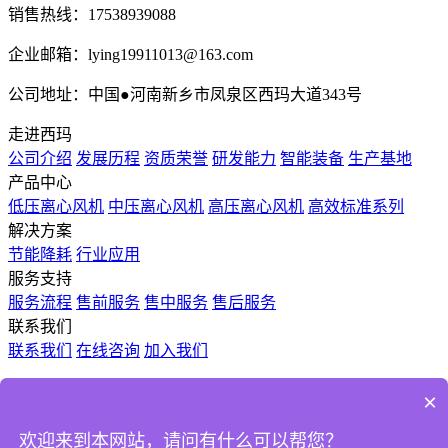
销售热线：
17538939088
企业邮箱：lying19911013@163.com
公司地址：中国●河南新乡市凤泉区西玛大道343号
走进西玛
公司介绍
发展历程
资质荣誉
研发能力
智能装备
生产基地
产品中心
低压离心风机
中压离心风机
高压离心风机
高效标准系列
解决方案
节能降耗
行业应用
服务支持
服务流程
售前服务
售中服务
售后服务
联系我们
联系我们
在线咨询
加入我们
Copyright © 2023-2024 新乡西玛鼓风机股份有限公司
豫ICP
×
备19025136号-2
豫公网安备 41070402000191号
网站
XML
欢迎来到本网站，请问有什么可以帮您？