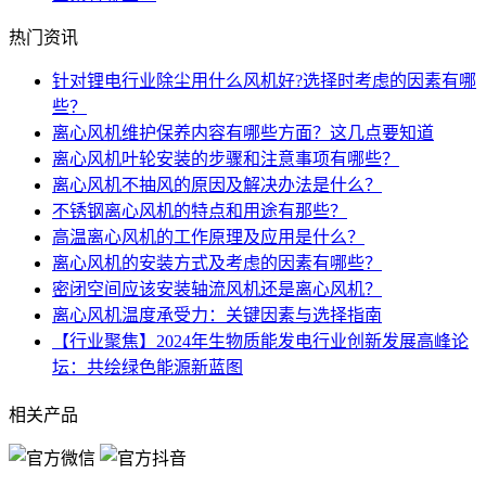
热门资讯
针对锂电行业除尘用什么风机好?选择时考虑的因素有哪
些？
离心风机维护保养内容有哪些方面？这几点要知道
离心风机叶轮安装的步骤和注意事项有哪些？
离心风机不抽风的原因及解决办法是什么？
不锈钢离心风机的特点和用途有那些？
高温离心风机的工作原理及应用是什么？
离心风机的安装方式及考虑的因素有哪些？
密闭空间应该安装轴流风机还是离心风机？
离心风机温度承受力：关键因素与选择指南
【行业聚焦】2024年生物质能发电行业创新发展高峰论
坛：共绘绿色能源新蓝图
相关产品