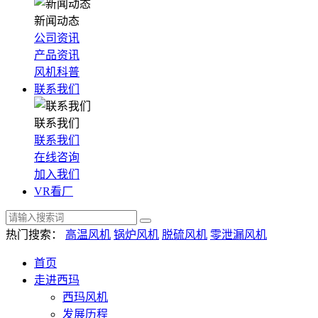
新闻动态
公司资讯
产品资讯
风机科普
联系我们
联系我们
联系我们
在线咨询
加入我们
VR看厂
热门搜索：
高温风机
锅炉风机
脱硫风机
零泄漏风机
首页
走进西玛
西玛风机
发展历程