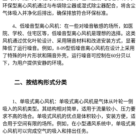
环保型离心风机通过与布袋除尘器或湿式除尘器配合，将含尘
气体吸入并净化后排出，确保排放符合环保标准。
4、低噪音型离心风机：在一些对噪音敏感的场所，如医
院、学校、住宅区等，低噪音型离心风机是理想的选择。这类
风机通过优化叶轮设计、采用隔音材料和改进安装方式，显著
降低了运行噪音。例如，8-09型低噪音离心风机在设计上采用
了特殊的叶片形状和隔音外壳，运行噪音可控制在60分贝以
下，为用户提供安静的环境。
二、按结构形式分类
1、单吸式离心风机：单吸式离心风机是气体从叶轮一侧
吸入的风机类型。其结构相对简单，适用于流量较小、压力要
求不高的场合。单吸式风机的优点是体积较小，安装方便，适
合用于空间有限的场所。例如，在小型通风系统中，单吸式离
心风机可以完成空气的吸入和排出任务。