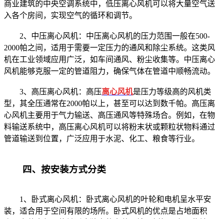
商业建筑的中央空调系统中，低压离心风机可以将大量空气送
入各个房间，实现空气的循环和调节。
2、中压离心风机：中压离心风机的压力范围一般在500-
2000帕之间，适用于需要一定压力的通风和除尘系统。这类风
机在工业领域应用广泛，如车间通风、粉尘收集等。中压离心
风机能够克服一定的管道阻力，确保气体在管道中顺畅流动。
3、高压离心风机：高压
离心风机
是压力等级高的风机类
型，其全压通常在2000帕以上，甚至可以达到数千帕。高压离
心风机主要用于气力输送、高压通风等特殊场合。例如，在物
料输送系统中，高压离心风机可以将粉末状或颗粒状物料通过
管道输送到位置，广泛应用于水泥、化工、粮食等行业。
四、按安装方式分类
1、卧式离心风机：卧式离心风机的叶轮和电机呈水平安
装，适合用于空间有限的场所。卧式风机的优点是占地面积