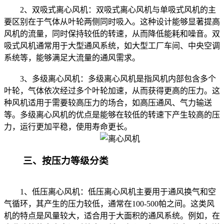
2、双吸式离心风机：双吸式离心风机与单吸式风机的主
要区别在于气体从叶轮两侧同时吸入。这种设计能够显著提高
风机的流量，同时保持较低的转速，从而降低能耗和噪音。双
吸式风机通常用于大型通风系统，如大型工厂车间、中央空调
系统等，能够满足大流量的通风需求。
3、多级离心风机：多级离心风机是指风机内部包含多个
叶轮，气体依次经过多个叶轮加速，从而获得更高的压力。这
种风机适用于需要较高压力的场合，如高压通风、气力输送
等。多级离心风机的优点是能够在较低的转速下产生较高的压
力，运行更加平稳，使用寿命更长。
三、按压力等级分类
1、低压离心风机：低压离心风机主要用于通风换气和空
气循环，其产生的压力较低，通常在100-500帕之间。这类风
机的特点是风量较大，适合用于大面积的通风系统。例如，在