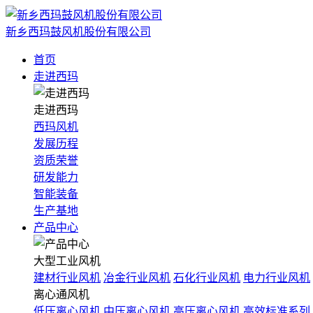
新乡西玛鼓风机股份有限公司
首页
走进西玛
走进西玛
西玛风机
发展历程
资质荣誉
研发能力
智能装备
生产基地
产品中心
大型工业风机
建材行业风机
冶金行业风机
石化行业风机
电力行业风机
离心通风机
低压离心风机
中压离心风机
高压离心风机
高效标准系列