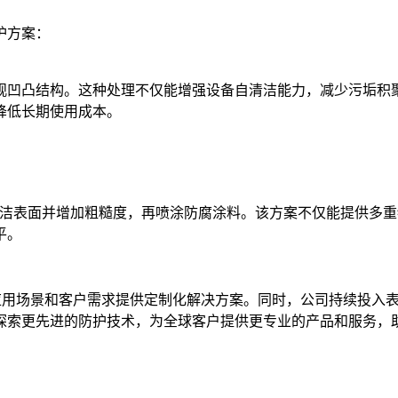
护方案：
观凹凸结构。这种处理不仅能增强设备自清洁能力，减少污垢积
降低长期使用成本。
清洁表面并增加粗糙度，再喷涂防腐涂料。该方案不仅能提供多
平。
应用场景和客户需求提供定制化解决方案。同时，公司持续投入
探索更先进的防护技术，为全球客户提供更专业的产品和服务，