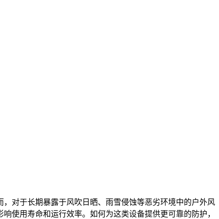
而，对于长期暴露于风吹日晒、雨雪侵蚀等恶劣环境中的户外风
影响使用寿命和运行效率。如何为这类设备提供更可靠的防护，