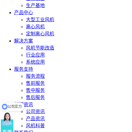
生产基地
产品中心
大型工业风机
离心风机
定制离心风机
解决方案
风机节能改造
行业应用
系统应用
服务支持
服务流程
售前服务
售中服务
售后服务
新闻资讯
公司实力
公司资讯
标杆案例
产品资讯
风机科普