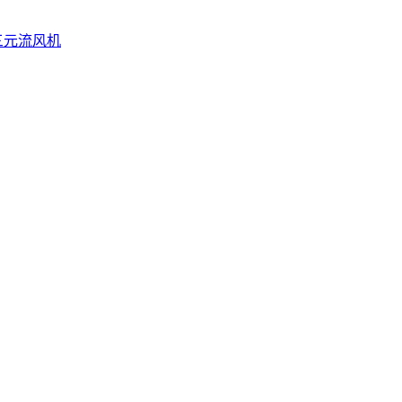
三元流风机