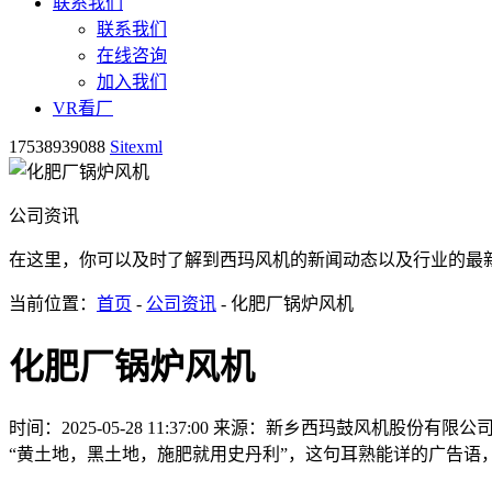
联系我们
联系我们
在线咨询
加入我们
VR看厂
17538939088
Sitexml
公司资讯
在这里，你可以及时了解到西玛风机的新闻动态以及行业的最
当前位置：
首页
-
公司资讯
- 化肥厂锅炉风机
化肥厂锅炉风机
时间：2025-05-28 11:37:00
来源：新乡西玛鼓风机股份有限公
“黄土地，黑土地，施肥就用史丹利
”
，这句耳熟能详的广告语