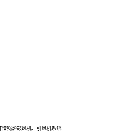
打造锅炉鼓风机、引风机系统