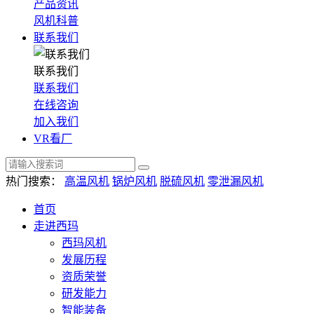
产品资讯
风机科普
联系我们
联系我们
联系我们
在线咨询
加入我们
VR看厂
热门搜索：
高温风机
锅炉风机
脱硫风机
零泄漏风机
首页
走进西玛
西玛风机
发展历程
资质荣誉
研发能力
智能装备