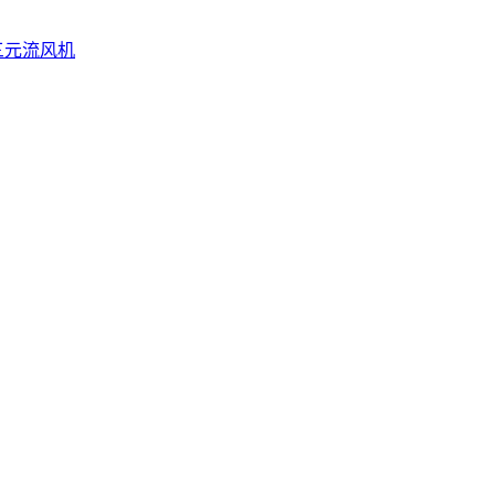
三元流风机