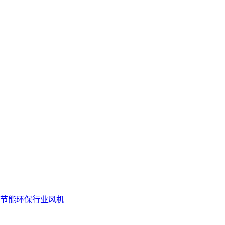
节能环保行业风机