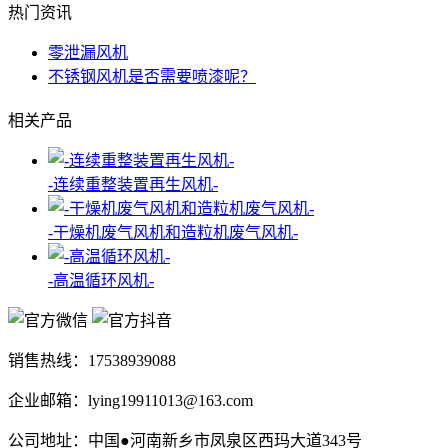
热门资讯
零泄漏风机
不锈钢风机是否需要喷漆呢？
相关产品
-连续重整装置再生风机-
-干燥机废气风机和造粒机废气风机-
-高温循环风机-
销售热线：
17538939088
企业邮箱：lying19911013@163.com
公司地址：中国●河南新乡市凤泉区西玛大道343号