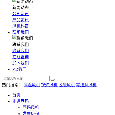
新闻动态
公司资讯
产品资讯
风机科普
联系我们
联系我们
联系我们
在线咨询
加入我们
VR看厂
热门搜索：
高温风机
锅炉风机
脱硫风机
零泄漏风机
首页
走进西玛
西玛风机
发展历程