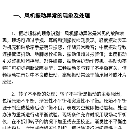
一、风机振动异常的现象及处理
1、振动超标的现象识别：风机振动异常是常见的故障表
现，现场可通过手摸、耳听和测振仪检测发现。轻度振动表现
为机壳和轴承箱手感明显振感，伴随异常噪音；中度振动导致
连接管道抖动、地脚螺栓松动，振动值超过报警值；重度振动
引发整机剧烈摇晃、部件碰撞，振动保护动作停机。振动频率
特征可初步判断故障类型：工频振动多与转子不平衡有关，倍
频振动提示对中不良或松动，高频振动常源于轴承损坏或叶片
磨损。
2、转子不平衡的处理：转子不平衡是振动的主要原因，
包括原始不平衡、渐发性不平衡和突发性不平衡。原始不平衡
源于制造或检修后动平衡不良，表现为空载即振动超标。处理
办法为重新进行动平衡试验，现场条件允许时采用现场动平衡
仪，在不拆卸转子的情况下加重或去重校正。渐发性不平衡由
叶片积灰、腐蚀或磨损不均引起，振动随运行时间缓慢上升。