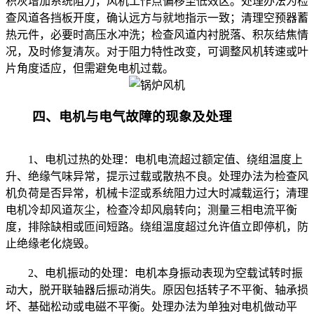
积灰增加系统阻力，风机工作点偏移至低效区。处理办法为检
查风道各挡板开度，确认远方与就地指示一致；清理空预器蓄
热元件，必要时高压水冲洗；检查风道内衬脱落、积灰结焦情
况，及时修复清灰。对于阻力特性改变，可调整风机转速或叶
片角度适应，但需避免电机过载。
四、电机与电气故障的现象及处理
1、电机过热的处理：电机电流超过额定值、绕组温度上
升、绝缘气味异常，提示过载或散热不良。处理办法为检查风
机负荷是否异常，机械卡涩或系统阻力过大时减载运行；清理
电机冷却风道灰尘，检查冷却风扇转向；测量三相电流平衡
度，排除缺相或匝间短路。绕组温度超过允许值立即停机，防
止绝缘老化烧毁。
2、电机振动的处理：电机本身振动表现为空载试转时振
动大，脱开联轴器后振动消失。原因包括转子不平衡、轴承损
坏、基础松动或电磁不平衡。处理办法为单独对电机做动平