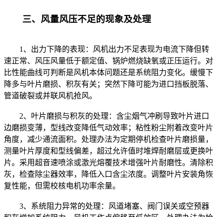
三、风量风压不足的现象及处理
1、出力下降的表现：风机出力不足表现为电流下降但转
速正常、风压风量低于额定值、锅炉燃烧缺氧或正压运行。对
比性能曲线可判断是风机本体问题还是系统阻力变化。缓慢下
降多与叶片磨损、积灰有关；突然下降可能为进口挡板脱落、
管道破裂或并联风机抢风。
2、叶片磨损与积灰的处理：含尘烟气冲刷导致叶片进口
边磨损变薄，型线改变降低气动效率；粘性粉尘附着改变叶片
角度，减少通流面积。处理办法为定期停机检查叶片磨损量，
测量叶片厚度和型线偏差，超过允许值时堆焊耐磨层或更换叶
片。采用超音速喷涂或激光熔覆技术增强叶片耐磨性。清除积
灰，检查除尘器效率，降低入口含尘浓度。调整叶片安装角恢
复性能，但需校核电机功率余量。
3、系统阻力异常的处理：风道堵塞、阀门误关或空预器