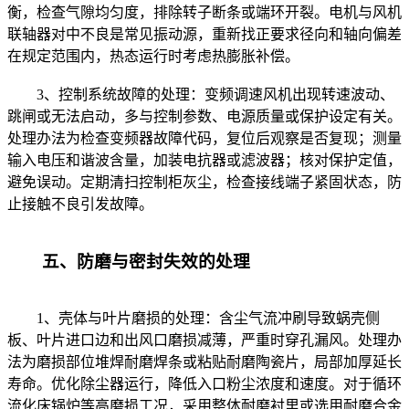
衡，检查气隙均匀度，排除转子断条或端环开裂。电机与风机
联轴器对中不良是常见振动源，重新找正要求径向和轴向偏差
在规定范围内，热态运行时考虑热膨胀补偿。
3、控制系统故障的处理：变频调速风机出现转速波动、
跳闸或无法启动，多与控制参数、电源质量或保护设定有关。
处理办法为检查变频器故障代码，复位后观察是否复现；测量
输入电压和谐波含量，加装电抗器或滤波器；核对保护定值，
避免误动。定期清扫控制柜灰尘，检查接线端子紧固状态，防
止接触不良引发故障。
五、防磨与密封失效的处理
1、壳体与叶片磨损的处理：含尘气流冲刷导致蜗壳侧
板、叶片进口边和出风口磨损减薄，严重时穿孔漏风。处理办
法为磨损部位堆焊耐磨焊条或粘贴耐磨陶瓷片，局部加厚延长
寿命。优化除尘器运行，降低入口粉尘浓度和速度。对于循环
流化床锅炉等高磨损工况，采用整体耐磨衬里或选用耐磨合金