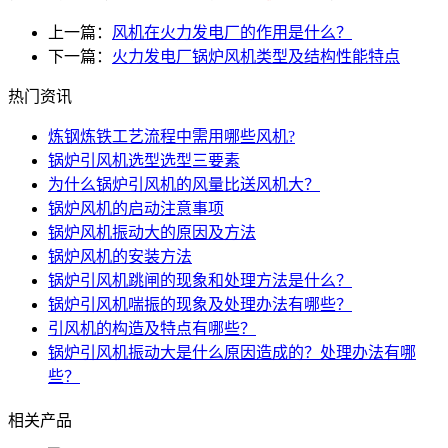
上一篇：
风机在火力发电厂的作用是什么？
下一篇：
火力发电厂锅炉风机类型及结构性能特点
热门资讯
炼钢炼铁工艺流程中需用哪些风机?
锅炉引风机选型选型三要素
为什么锅炉引风机的风量比送风机大？
锅炉风机的启动注意事项
锅炉风机振动大的原因及方法
锅炉风机的安装方法
锅炉引风机跳闸的现象和处理方法是什么？
锅炉引风机喘振的现象及处理办法有哪些？
引风机的构造及特点有哪些？
锅炉引风机振动大是什么原因造成的？处理办法有哪
些？
相关产品