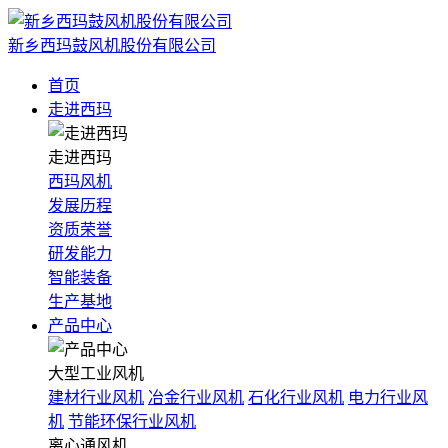
新乡西玛鼓风机股份有限公司
首页
走进西玛
走进西玛
西玛风机
发展历程
资质荣誉
研发能力
智能装备
生产基地
产品中心
大型工业风机
建材行业风机
冶金行业风机
石化行业风机
电力行业风
机
节能环保行业风机
离心通风机