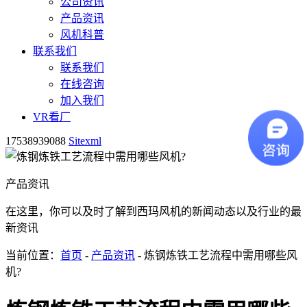
公司资讯
产品资讯
风机科普
联系我们
联系我们
在线咨询
加入我们
VR看厂
17538939088
Sitexml
产品资讯
在这里，你可以及时了解到西玛风机的新闻动态以及行业的最
新资讯
当前位置：
首页
-
产品资讯
- 炼钢炼铁工艺流程中需用哪些风
机?