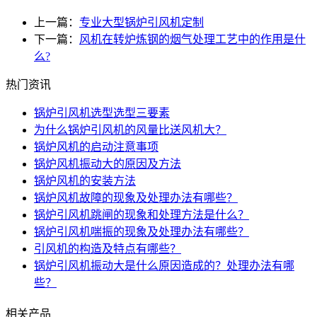
上一篇：
专业大型锅炉引风机定制
下一篇：
风机在转炉炼钢的烟气处理工艺中的作用是什
么?
热门资讯
锅炉引风机选型选型三要素
为什么锅炉引风机的风量比送风机大？
锅炉风机的启动注意事项
锅炉风机振动大的原因及方法
锅炉风机的安装方法
锅炉风机故障的现象及处理办法有哪些？
锅炉引风机跳闸的现象和处理方法是什么？
锅炉引风机喘振的现象及处理办法有哪些？
引风机的构造及特点有哪些？
锅炉引风机振动大是什么原因造成的？处理办法有哪
些？
相关产品