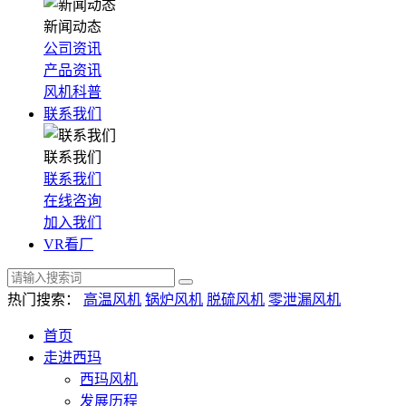
新闻动态
公司资讯
产品资讯
风机科普
联系我们
联系我们
联系我们
在线咨询
加入我们
VR看厂
热门搜索：
高温风机
锅炉风机
脱硫风机
零泄漏风机
首页
走进西玛
西玛风机
发展历程