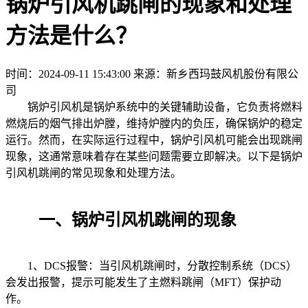
锅炉引风机跳闸的现象和处理
方法是什么？
时间：2024-09-11 15:43:00
来源：新乡西玛鼓风机股份有限公
司
锅炉引风机是锅炉系统中的关键辅助设备，它负责将燃料
燃烧后的烟气排出炉膛，维持炉膛内的负压，确保锅炉的稳定
运行。然而，在实际运行过程中，锅炉引风机可能会出现跳闸
现象，这通常意味着存在某些问题需要立即解决。以下是锅炉
引风机跳闸的常见现象和处理方法。
一、锅炉引风机跳闸的现象
1、DCS报警：当引风机跳闸时，分散控制系统（DCS）
会发出报警，提示可能发生了主燃料跳闸（MFT）保护动
作。