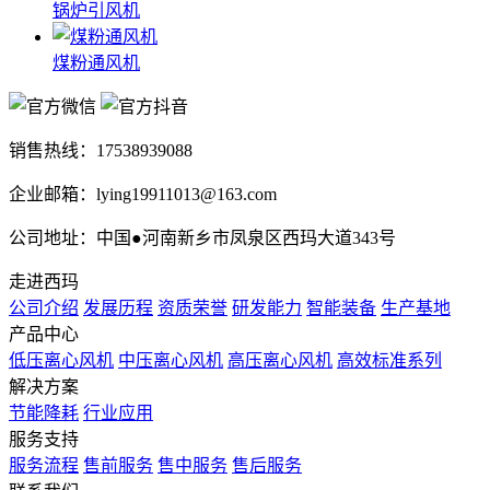
锅炉引风机
煤粉通风机
销售热线：
17538939088
企业邮箱：lying19911013@163.com
公司地址：中国●河南新乡市凤泉区西玛大道343号
走进西玛
公司介绍
发展历程
资质荣誉
研发能力
智能装备
生产基地
产品中心
低压离心风机
中压离心风机
高压离心风机
高效标准系列
解决方案
节能降耗
行业应用
服务支持
服务流程
售前服务
售中服务
售后服务