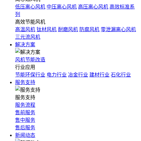
低压离心风机
中压离心风机
高压离心风机
高效标准系
列
高效节能风机
高温风机
钛材风机
耐磨风机
防腐风机
零泄漏离心风机
三元流风机
解决方案
风机节能改造
行业应用
节能环保行业
电力行业
冶金行业
建材行业
石化行业
服务支持
服务支持
服务流程
售前服务
售中服务
售后服务
新闻动态