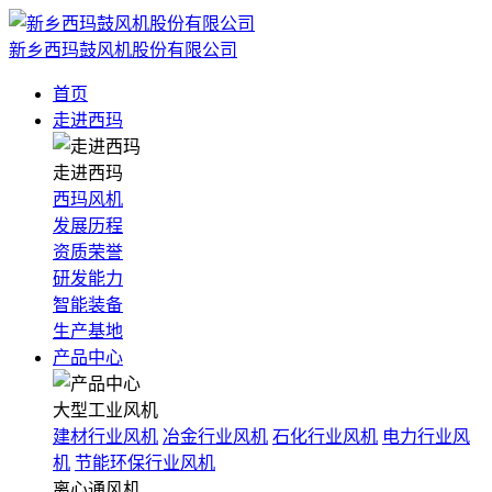
新乡西玛鼓风机股份有限公司
首页
走进西玛
走进西玛
西玛风机
发展历程
资质荣誉
研发能力
智能装备
生产基地
产品中心
大型工业风机
建材行业风机
冶金行业风机
石化行业风机
电力行业风
机
节能环保行业风机
离心通风机