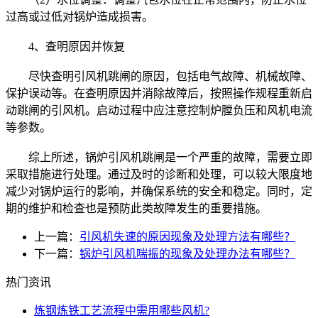
过高或过低对锅炉造成损害。
4、查明原因并恢复
尽快查明引风机跳闸的原因，包括电气故障、机械故障、
保护误动等。在查明原因并消除故障后，按照操作规程重新启
动跳闸的引风机。启动过程中应注意控制炉膛负压和风机电流
等参数。
综上所述，锅炉引风机跳闸是一个严重的故障，需要立即
采取措施进行处理。通过及时的诊断和处理，可以较大限度地
减少对锅炉运行的影响，并确保系统的安全和稳定。同时，定
期的维护和检查也是预防此类故障发生的重要措施。
上一篇：
引风机失速的原因现象及处理方法有哪些？
下一篇：
锅炉引风机喘振的现象及处理办法有哪些？
热门资讯
炼钢炼铁工艺流程中需用哪些风机?