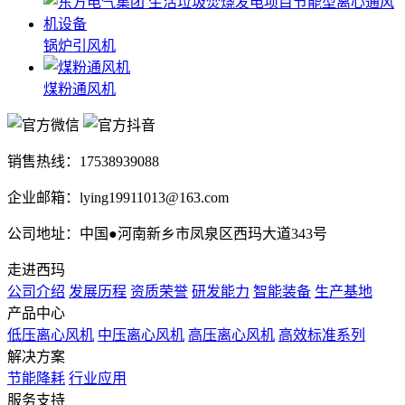
锅炉引风机
煤粉通风机
销售热线：
17538939088
企业邮箱：lying19911013@163.com
公司地址：中国●河南新乡市凤泉区西玛大道343号
走进西玛
公司介绍
发展历程
资质荣誉
研发能力
智能装备
生产基地
产品中心
低压离心风机
中压离心风机
高压离心风机
高效标准系列
解决方案
节能降耗
行业应用
服务支持