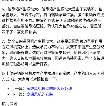
6、轴承箱产生振动大。轴承箱产生振动大是由于安装不，轴
承游隙大，气流不稳定，自由端轴承室过紧，膜片联轴器连接
螺栓松紧有所不同。解决的方式 是固定端轴承顶住轴承箱一
部分，自由端轴承箱压铅，确认孔大轴承3-5丝左右，若是解
决不了，需更换轴承。
7、整个支架通风机产生振动大。这主要是因为管道重量作用
在通风机壳体上，造成承受力不均匀，支架下平面产生空鼓现
象，联轴器移位。这时可以把管道支起来，使通风机不承受
力，确认支架和地面充分接触，因运输吊装因素，整个支架通
风机联轴器将可以重新打表。
以上便是锅炉风机发生产生振动不正常时，产生的因素及面对
方式
啦。大家可以对照检查一下。
上一篇：
窑炉风机振动的原因及处理
下一篇：
高温风机的安装
热门资讯