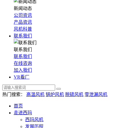
新闻动态
公司资讯
产品资讯
风机科普
联系我们
联系我们
联系我们
在线咨询
加入我们
VR看厂
热门搜索：
高温风机
锅炉风机
脱硫风机
零泄漏风机
首页
走进西玛
西玛风机
发展历程