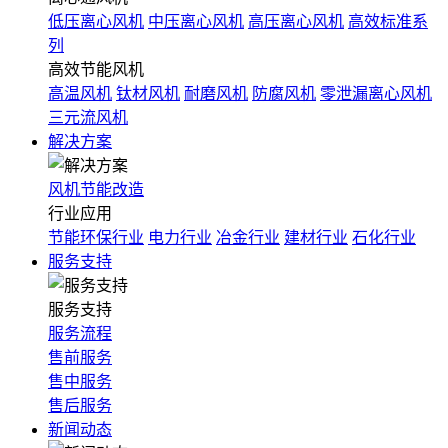
低压离心风机
中压离心风机
高压离心风机
高效标准系
列
高效节能风机
高温风机
钛材风机
耐磨风机
防腐风机
零泄漏离心风机
三元流风机
解决方案
风机节能改造
行业应用
节能环保行业
电力行业
冶金行业
建材行业
石化行业
服务支持
服务支持
服务流程
售前服务
售中服务
售后服务
新闻动态