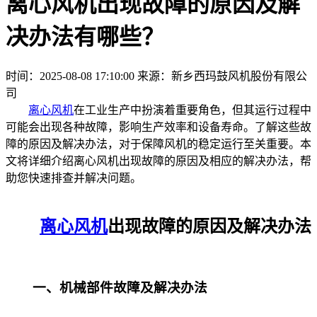
离心风机出现故障的原因及解
决办法有哪些？
时间：2025-08-08 17:10:00
来源：新乡西玛鼓风机股份有限公
司
离心风机
在工业生产中扮演着重要角色，但其运行过程中
可能会出现各种故障，影响生产效率和设备寿命。了解这些故
障的原因及解决办法，对于保障风机的稳定运行至关重要。本
文将详细介绍离心风机出现故障的原因及相应的解决办法，帮
助您快速排查并解决问题。
离心风机
出现故障的原因及解决办法
一、机械部件故障及解决办法