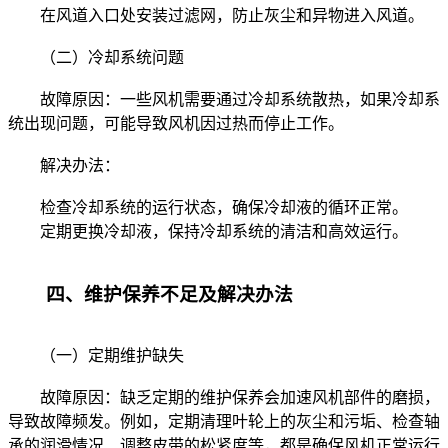
在风道入口处安装过滤网，防止灰尘和异物进入风道。
（二）冷却系统问题
故障原因：一些风机需要通过冷却系统散热，如果冷却系
统出现问题，可能导致风机因过热而停止工作。
解决办法：
检查冷却系统的运行状态，确保冷却液的循环正常。
定期更换冷却液，保持冷却系统的清洁和高效运行。
四、维护保养不足及解决办法
（一）定期维护缺失
故障原因：缺乏定期的维护保养会加速风机部件的磨损，
导致故障频发。例如，定期清理叶轮上的灰尘和污垢、检查轴
承的润滑情况、调整皮带的松紧度等，都是确保风机正常运行