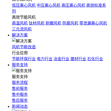
低压离心风机
中压离心风机
高压离心风机
高效标准系
列
高效节能风机
高温风机
钛材风机
耐磨风机
防腐风机
零泄漏离心风机
三元流风机
解决方案
风机节能改造
行业应用
节能环保行业
电力行业
冶金行业
建材行业
石化行业
服务支持
服务支持
服务流程
售前服务
售中服务
售后服务
新闻动态