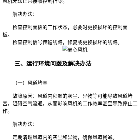
风机无法正常接收控制指令。
解决办法：
检查控制面板的工作状态，必要时更换损坏的控制面
板。
检查控制信号传输线路，修复或更换损坏的线路。
三、运行环境问题及解决办法
（一）风道堵塞
故障原因：风道内积聚的灰尘、异物等可能导致风道堵
塞，阻碍空气流通，从而影响风机的工作效率甚至导致停止工
作。
解决办法：
定期清理风道内的灰尘和异物，确保风道畅通。