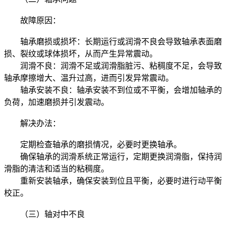
故障原因：
轴承磨损或损坏：长期运行或润滑不良会导致轴承表面磨
损、裂纹或球体损坏，从而产生异常震动。
润滑不良：润滑不足或润滑脂脏污、粘稠度不足，会导致
轴承摩擦增大、温升过高，进而引发异常震动。
轴承安装不良：轴承安装不到位或不平衡，会增加轴承的
负荷，加速磨损并引发震动。
解决办法：
定期检查轴承的磨损情况，必要时更换轴承。
确保轴承的润滑系统正常运行，定期更换润滑脂，保持润
滑脂的清洁和适当的粘稠度。
重新安装轴承，确保安装到位且平衡，必要时进行动平衡
校正。
（三）轴对中不良