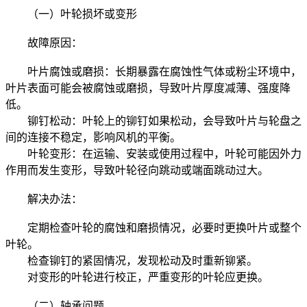
（一）叶轮损坏或变形
故障原因：
叶片腐蚀或磨损：长期暴露在腐蚀性气体或粉尘环境中，
叶片表面可能会被腐蚀或磨损，导致叶片厚度减薄、强度降
低。
铆钉松动：叶轮上的铆钉如果松动，会导致叶片与轮盘之
间的连接不稳定，影响风机的平衡。
叶轮变形：在运输、安装或使用过程中，叶轮可能因外力
作用而发生变形，导致叶轮径向跳动或端面跳动过大。
解决办法：
定期检查叶轮的腐蚀和磨损情况，必要时更换叶片或整个
叶轮。
检查铆钉的紧固情况，发现松动及时重新铆紧。
对变形的叶轮进行校正，严重变形的叶轮应更换。
（二）轴承问题