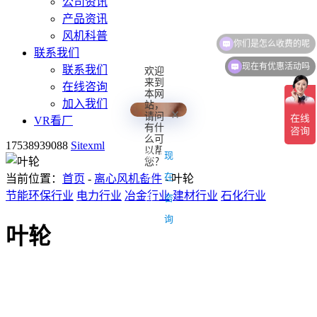
公司资讯
产品资讯
风机科普
你们是怎么收费的呢
联系我们
现在有优惠活动吗
联系我们
欢迎
来到
在线咨询
本网
加入我们
站，
请问
VR看厂
有什
么可
17538939088
Sitexml
以帮
稍
现
您？
后
在
当前位置：
首页
-
离心风机备件
- 叶轮
节能环保行业
电力行业
冶金行业
建材行业
石化行业
再
咨
说
询
叶轮