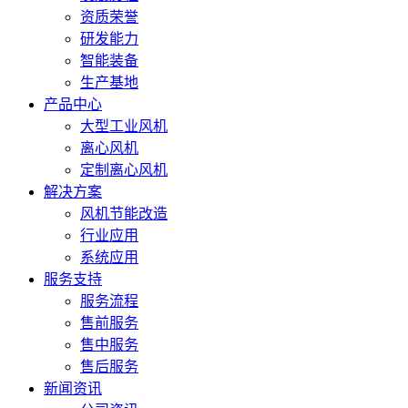
资质荣誉
研发能力
智能装备
生产基地
产品中心
大型工业风机
离心风机
定制离心风机
解决方案
风机节能改造
行业应用
系统应用
服务支持
服务流程
售前服务
售中服务
售后服务
新闻资讯