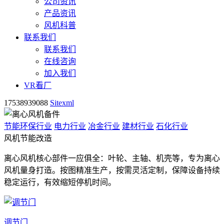
公司资讯
产品资讯
风机科普
联系我们
联系我们
在线咨询
加入我们
VR看厂
17538939088
Sitexml
节能环保行业
电力行业
冶金行业
建材行业
石化行业
风机节能改造
离心风机核心部件一应俱全：叶轮、主轴、机壳等，专为离心
风机量身打造。按图精准生产，按需灵活定制，保障设备持续
稳定运行，有效缩短停机时间。
调节门