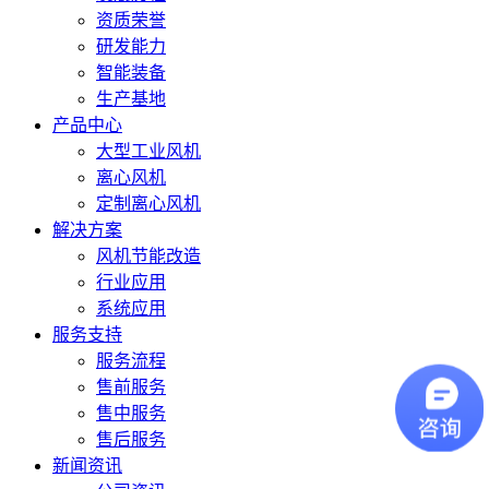
资质荣誉
研发能力
智能装备
生产基地
产品中心
大型工业风机
离心风机
定制离心风机
解决方案
风机节能改造
行业应用
系统应用
服务支持
服务流程
售前服务
售中服务
售后服务
新闻资讯