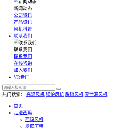
新闻动态
公司资讯
产品资讯
风机科普
联系我们
联系我们
联系我们
在线咨询
加入我们
VR看厂
热门搜索：
高温风机
锅炉风机
脱硫风机
零泄漏风机
首页
走进西玛
西玛风机
发展历程