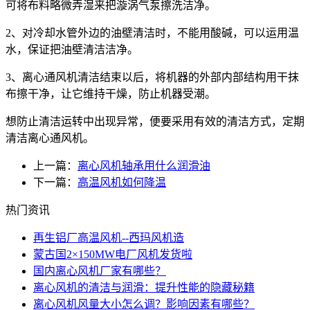
可将布料略微弄湿来把漩涡气泵擦洗洁净。
2、对冷却水管外边的油壁清洁时，不能用酸碱，可以运用温
水，保证把油壁清洁洁净。
3、离心通风机清洁结束以后，将机器的外部内部结构用干抹
布擦干净，让它维持干燥，防止机器受潮。
想防止清洁运转中出现异常，便要采用有效的清洁方式，定期
清洁离心通风机。
上一篇：
离心风机轴承用什么润滑油
下一篇：
高温风机如何降温
热门资讯
再生铝厂高温风机--西玛风机造
蒙古国2×150MW电厂风机发货啦
国内离心风机厂家有哪些？
离心风机的清洁与润滑：提升性能的隐藏秘籍
离心风机风量大小怎么调？影响因素有哪些？